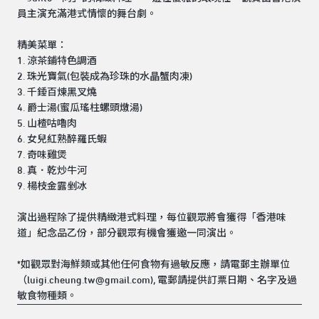
員主演充滿港式情懷的舞台劇。
精美菜單：
1. 涼茶鋪特色調酒
2. 珠光寶氣(包裝成為珍珠的水晶蟹肉凍)
3. 千錘百煉黑叉燒
4. 爵士湯(蜜瓜瑤柱螺頭燉湯)
5. 山楂咕嚕肉
6. 女兒紅熟醉羅氏蝦
7. 奇味雞煲
8. 真．乾炒牛河
9. 楊枝金露剉冰
演出過程除了提供精緻港式料理，每位觀眾將會獲得「香港味
道」紀念品乙份，部分觀眾有機會獲邀一同演出。
*如觀眾對海鮮類或其他任何食物有過敏反應，請電郵主辦單位
（luigi.cheung.tw@gmail.com), 電郵請提供訂票日期、名字及過
敏食物種類。