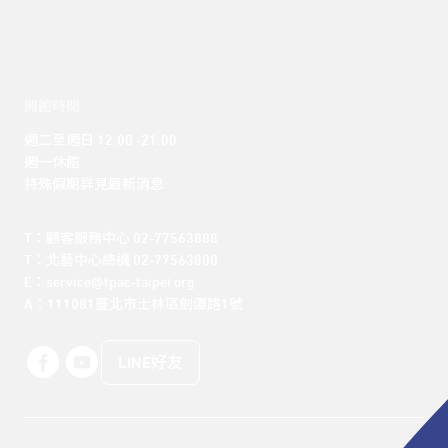
開館時間
週二至週日 12:00 -21:00

週一休館

特殊假期詳見最新消息
T：顧客服務中心 02-77563888 

T：北藝中心總機 02-77563800 

E：service@tpac-taipei.org 

A：111081臺北市士林區劍潭路1號
LINE好友