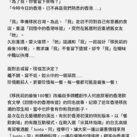
「為了我，你會留下來嗎？」
「今時今日的香港，已不再是我們熟悉的香港……」
「我」準備移民台灣。為此，「我」走訪不同對自己有意義的食
店，重溫「回憶中的香港味道」，突然在舊居附近重遇舊女友
「她」。
久別重逢，愛火復燃。「她」提議和「我」一起設計「移民前的
最後100餐」，務求讓「我」不會留下遺憾，卻令「我」在曖昧
中難以抉擇……
面對去或留，徬徨怎決定？
離不開，留不低，如火中的一個草原……
珍惜眼前人，更要珍惜每一餐，每一餐都可能是最後一餐！
《移民前的最後100餐》改編自多媒體創作人何故原著的香港飲
食文學《回憶中的香港味道》的同名故事，記錄了近年香港移民
潮的眾生相，當中也許會有你和我的影子。
是次在台北藝穗節的演出，有別於香港初演的特別版本，以「餐
飲劇場」的有趣互動模式，在剛入選「米其林指南」的台北高級
粵菜餐酒館「Junto‧同」裡舉行，讓大家一邊以優惠價錢享用
「Junto‧同」的精緻料理，一邊在優雅的環境裡，觀賞由香港演