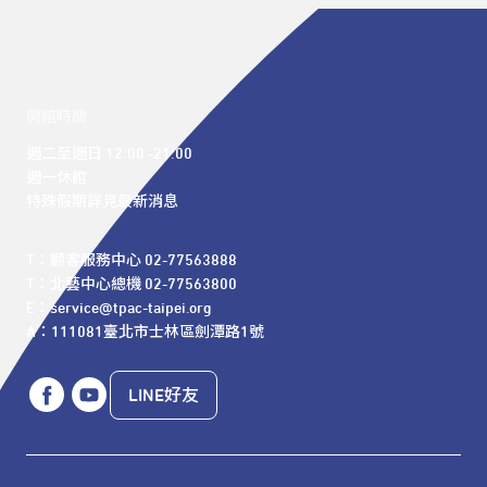
開館時間
週二至週日 12:00 -21:00

週一休館

特殊假期詳見最新消息
T：顧客服務中心 02-77563888 

T：北藝中心總機 02-77563800 

E：service@tpac-taipei.org 

A：111081臺北市士林區劍潭路1號
LINE好友