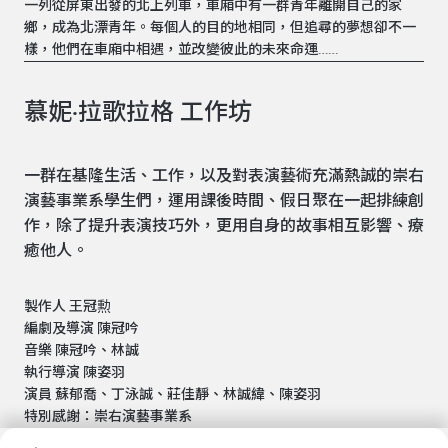
一列從屏東出發的北上列車，車廂中有一群青年離開自己的家
鄉，成為北漂青年。每個人的目的地相同，但追尋的夢想卻不一
樣，他們在車廂中相遇，並改變彼此的未來命運……
慕妮·拉歌拉格 工作坊
一群在基隆生活、工作，以及對表演藝術充滿熱誠的崇右
演藝事業系學生們，運用課後時間、假日聚在一起排練創
作，除了提升表演技巧外，更用自身的故事相互影響、療
癒他人。
製作人 王冠勲
編劇及導演 陳冠吟
音樂 陳冠吟、林誠
執行導演 陳姿羽
演員 蘇郁喬、丁泳誠、莊佳靜、林誠緯、陳姿羽
特別感謝：崇右演藝事業系