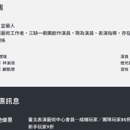
瑞
，宜蘭人
演藝術工作者，三缺一劇團創作演員。現為演員、表演指導，亦
關係
鎧瑞
演員
：林渝涵
燈光
：顧凱傑
音效
惠訊息
臺北表演藝術中心會員─成癮玩家／團隊玩家85
他優惠
新手玩家9折