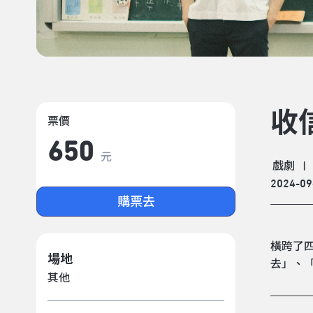
收
票價
650
元
戲劇
|
2024-09
購票去
橫跨了
場地
去」、
其他