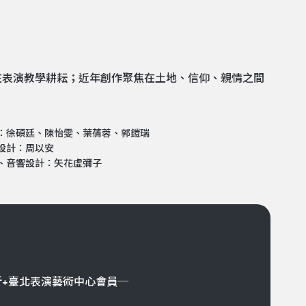
在表演教學耕耘；近年創作聚焦在土地、信仰、親情之間
：徐碩廷、陳怡雯、葉蒨蓉、郭鎧瑞
設計：周以安
、音響設計：矢花虛彌子
折+臺北表演藝術中心會員─