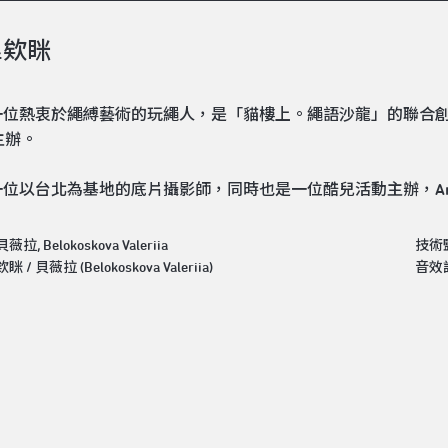
&欸眯
位熱衷於繩縛藝術的玩繩人，是「貓樓上。繩語沙龍」的聯合創史人，
s主辦。
位以台北為基地的底片攝影師，同時也是一位酷兒活動主辦，Anothe
, Belokoskova Valeriia
技術
/ 貝薇拉 (Belokoskova Valeriia)
音效