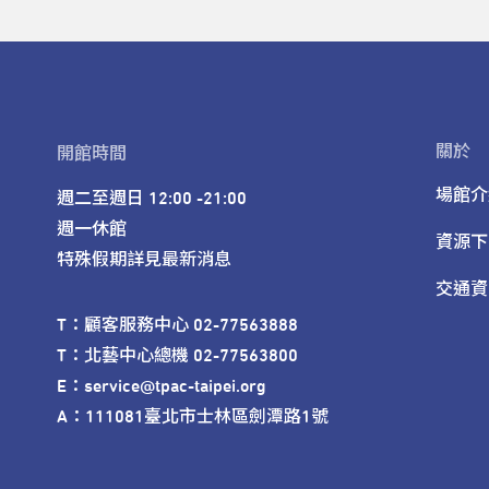
關於
開館時間
場館介
週二至週日 12:00 -21:00

週一休館

資源下
特殊假期詳見最新消息
交通資
T：顧客服務中心 02-77563888 

T：北藝中心總機 02-77563800 

E：service@tpac-taipei.org 

A：111081臺北市士林區劍潭路1號