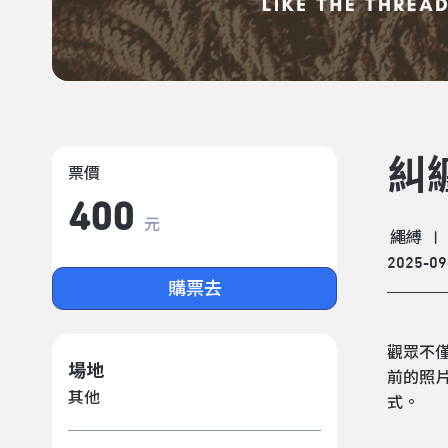
糾
票價
400
元
繩縛
|
2025-09
購票去
觀眾不
場地
前的照
其他
式。