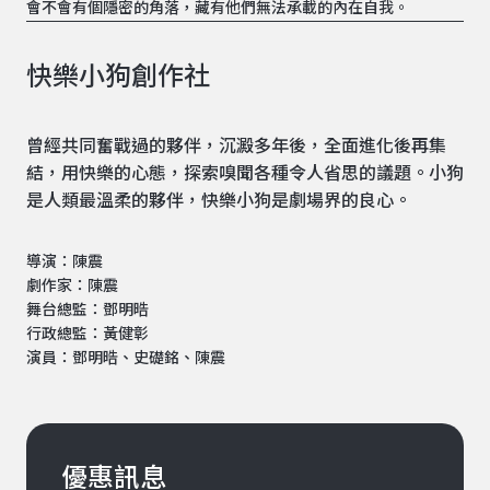
會不會有個隱密的角落，藏有他們無法承載的內在自我。
快樂小狗創作社
曾經共同奮戰過的夥伴，沉澱多年後，全面進化後再集
結，用快樂的心態，探索嗅聞各種令人省思的議題。小狗
是人類最溫柔的夥伴，快樂小狗是劇場界的良心。
導演：陳震
劇作家：陳震
舞台總監：鄧明晧
行政總監：黃健彰
演員：鄧明晧、史礎銘、陳震
優惠訊息