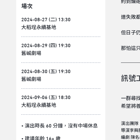
約到爛
場次
連失敗
2024-08-27 (二) 13:30
大稻埕永續基地
但日子
2024-08-29 (四) 19:30
那怕這
舊峸劇場
2024-08-30 (五) 19:30
訊號
舊峸劇場
2024-09-06 (五) 18:30
一群尋
大稻埕永續基地
希望將
演出團隊
• 演出時長 60 分鐘
，沒有中場休息
導演李興
編劇 陳名
• 建議年齡 16+ 歲