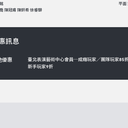
銘
平面
喬 陳冠甫 陳妍希 徐睿馡
惠訊息
臺北表演藝術中心會員─成癮玩家／團隊玩家85
他優惠
新手玩家9折