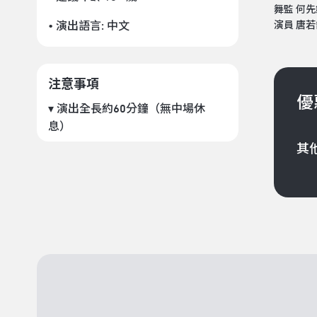
舞監 何先
• 演出語言:
中文
演員 唐若
注意事項
優
▾ 演出全長約60分鐘（無中場休
息）
其