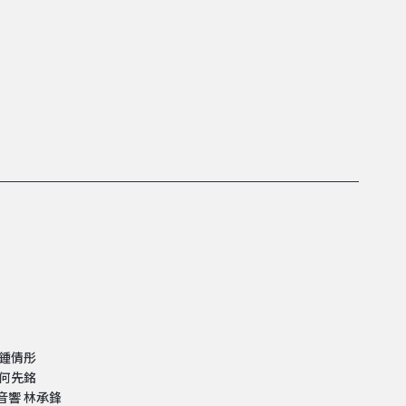
 鍾倩彤
 何先銘
音響 林承鋒