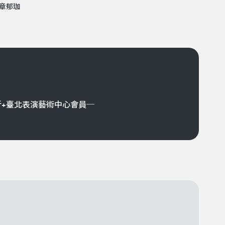
 章郁珈
折+臺北表演藝術中心會員─