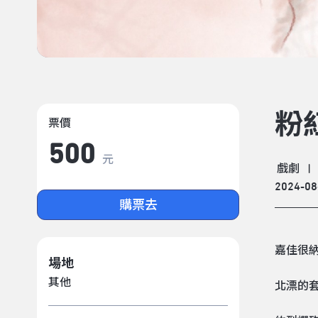
粉
票價
500
元
戲劇
|
2024-08
購票去
嘉佳很
場地
其他
北漂的