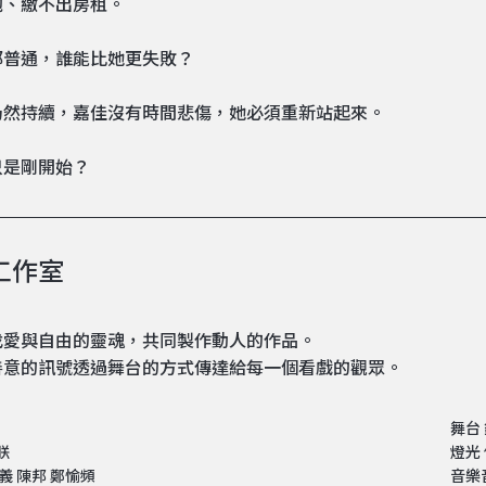
砲、繳不出房租。
都普通，誰能比她更失敗？
仍然持續，嘉佳沒有時間悲傷，她必須重新站起來。
只是剛開始？
工作室
找愛與自由的靈魂，共同製作動人的作品。
善意的訊號透過舞台的方式傳達給每一個看戲的觀眾。
舞台
朕
燈光
義 陳邦 鄭愉頻
音樂