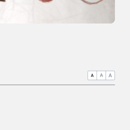
A
A
A