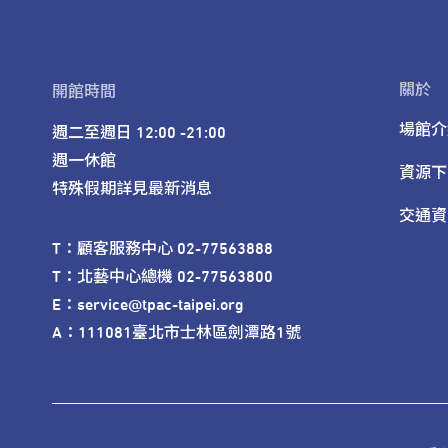
關於
開館時間
場館介
週二至週日 12:00 -21:00

週一休館

資源下
特殊假期詳見最新消息
交通資
T：顧客服務中心 02-77563888 

T：北藝中心總機 02-77563800 

E：service@tpac-taipei.org 

A：111081臺北市士林區劍潭路1號