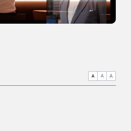
A
A
A