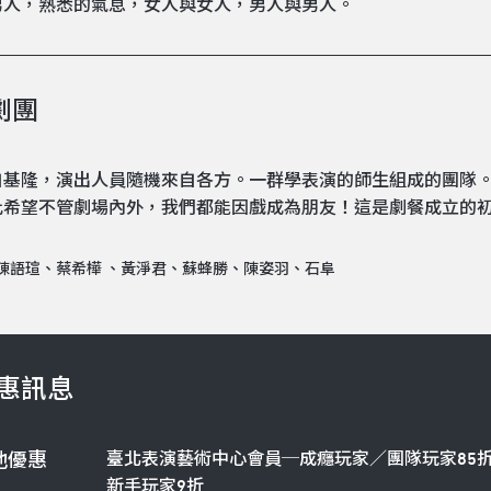
男人，熟悉的氣息，女人與女人，男人與男人。
劇團
自基隆，演出人員隨機來自各方。一群學表演的師生組成的團隊
此希望不管劇場內外，我們都能因戲成為朋友！這是劇餐成立的
陳語瑄、蔡希樺 、黃淨君、蘇蜂勝、陳姿羽、石阜
惠訊息
臺北表演藝術中心會員─成癮玩家／團隊玩家85
他優惠
新手玩家9折