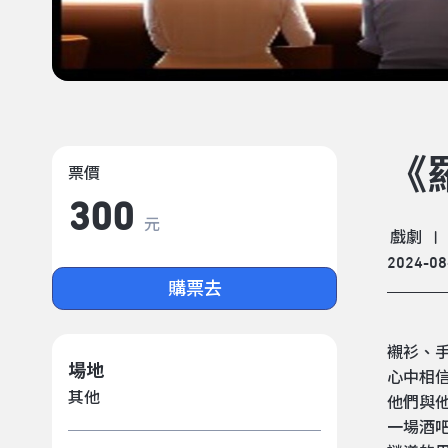
《
票價
300
元
戲劇
|
2024-08
購票去
襯衫、
場地
心中相
其他
他們與
一場酒