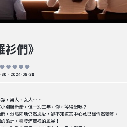
羅衫們》
-30 - 2024-08-30
手錶，男人、女人⋯⋯
信小別勝新婚，但一別三年，你，等得起嗎？
他們，分隔兩地仍然恩愛，卻不知道其中心意已經悄然變質。
吧的詭計，引發酒壺裡的風暴！