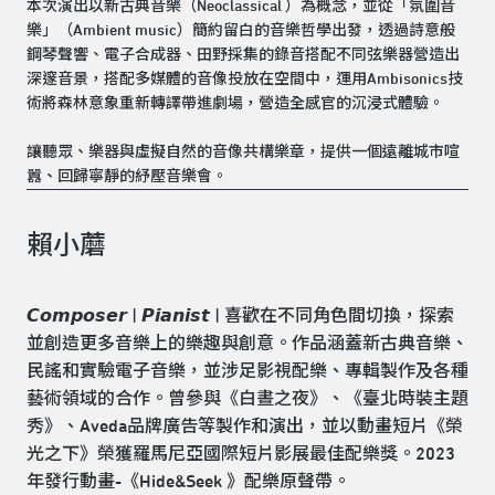
本次演出以新古典音樂（Neoclassical ）為概念，並從「氛圍音
樂」（Ambient music）簡約留白的音樂哲學出發，透過詩意般
鋼琴聲響、電子合成器、田野採集的錄音搭配不同弦樂器營造出
深邃音景，搭配多媒體的音像投放在空間中，運用Ambisonics技
術將森林意象重新轉譯帶進劇場，營造全感官的沉浸式體驗。
讓聽眾、樂器與虛擬自然的音像共構樂章，提供一個遠離城市喧
囂、回歸寧靜的紓壓音樂會。
賴小蘑
𝘾𝙤𝙢𝙥𝙤𝙨𝙚𝙧 | 𝙋𝙞𝙖𝙣𝙞𝙨𝙩 | 喜歡在不同角色間切換，探索
並創造更多音樂上的樂趣與創意。作品涵蓋新古典音樂、
民謠和實驗電子音樂，並涉足影視配樂、專輯製作及各種
藝術領域的合作。曾參與《白晝之夜》、《臺北時裝主題
秀》、Aveda品牌廣告等製作和演出，並以動畫短片《榮
光之下》榮獲羅馬尼亞國際短片影展最佳配樂獎。2023
年發行動畫-《Hide&Seek 》配樂原聲帶。