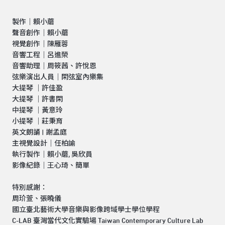
製作｜賴小蘑
聲音創作｜賴小蘑
視覺創作｜陳雁蓉
音響工程｜呂進榮
音響助理｜周筱茜、許悅恩
弦樂演出人員｜閑弦室內樂集
大提琴 ｜許佳盈
大提琴 ｜許書閑
中提琴 ｜黃意玲
小提琴 ｜莊秉育
英文朗誦 | 謝孟庭
主視覺設計｜任柏諭
執行製作｜賴小蘑, 吳欣員
影像紀錄｜王心琦、簡單
特別感謝：
周玠萱、張曉儀
國立臺北藝術大學音樂與影像跨域學士學位學程
C-LAB 臺灣當代文化實驗場 Taiwan Contemporary Culture Lab