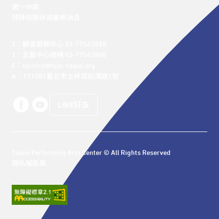
週一休館

特殊假期詳見最新消息
T：顧客服務中心 02-77563888 

T：北藝中心總機 02-77563800 

E：service@tpac-taipei.org 

A：111081臺北市士林區劍潭路1號
LINE好友
Taipei Performing Arts Center © All Rights Reserved
隱私權政策