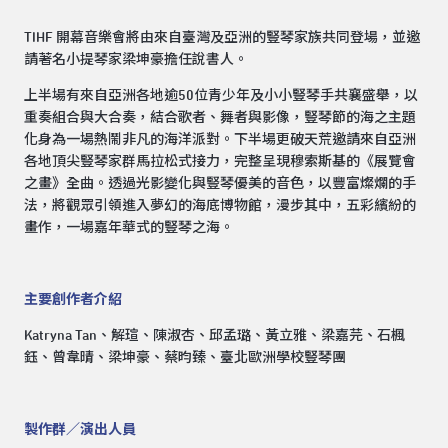
TIHF 開幕音樂會將由來自臺灣及亞洲的豎琴家族共同登場，並邀
請著名小提琴家梁坤豪擔任說書人。
上半場有來自亞洲各地逾50位青少年及小小豎琴手共襄盛舉，以
重奏組合與大合奏，結合歌者、舞者與影像，豎琴節的海之主題
化身為一場熱鬧非凡的海洋派對。下半場更破天荒邀請來自亞洲
各地頂尖豎琴家群馬拉松式接力，完整呈現穆索斯基的《展覽會
之畫》全曲。透過光影變化與豎琴優美的音色，以豐富燦爛的手
法，將觀眾引領進入夢幻的海底博物館，漫步其中，五彩繽紛的
畫作，一場嘉年華式的豎琴之海。
主要創作者介紹
Katryna Tan、解瑄、陳淑杏、邱孟璐、黃立雅、梁嘉芫、石楓
鈺、曾韋晴、梁坤豪、蔡昀臻、臺北歐洲學校豎琴團
製作群／演出人員