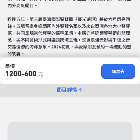
內外高度矚目。
睽違五年，第三屆臺灣國際豎琴節《豎光潮現》將於六月閃亮回
歸。五場音樂會邀請國內外豎琴名家以及來自亞洲各地大小豎琴
家，共同呈現當代豎琴的萬種風情。本屆亦將延續豎琴節創辦理
念，與不同藝術形式與議題跨域呈現，透過浪漫光影與千弦之音
交織優游的海洋意象。2024初夏，與愛樂朋友預約一場流動的豎
琴饗宴。
票價
購票去
1200-600
元
節目詳情