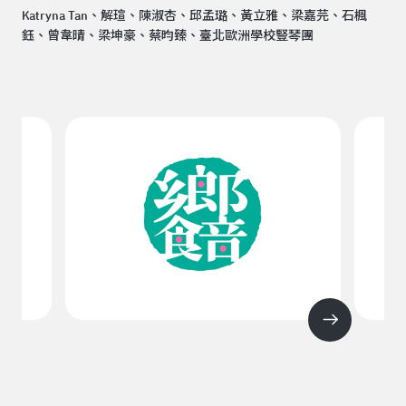
Katryna Tan、解瑄、陳淑杏、邱孟璐、黃立雅、梁嘉芫、石楓
鈺、曾韋晴、梁坤豪、蔡昀臻、臺北歐洲學校豎琴團