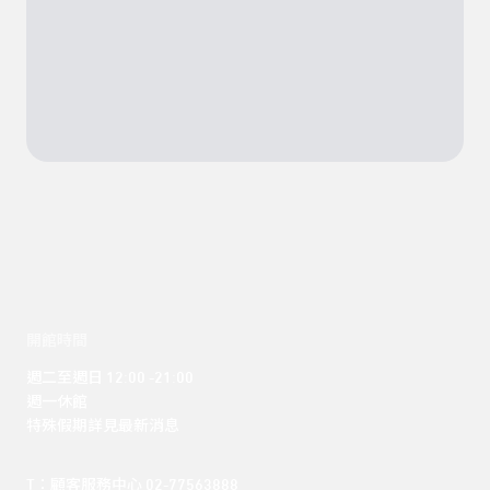
開館時間
週二至週日 12:00 -21:00

週一休館

特殊假期詳見最新消息
T：顧客服務中心 02-77563888 
