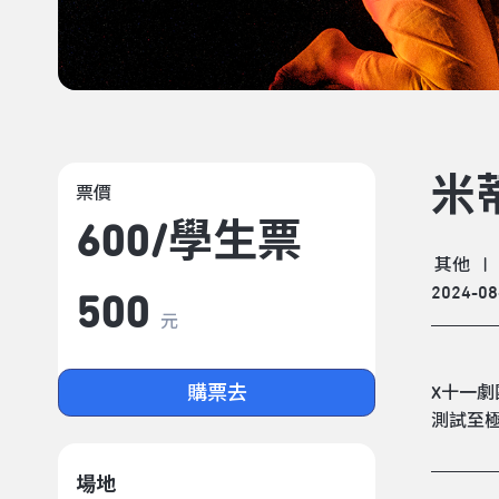
米
票價
600/​學生票
其他
|
2024-08
500
元
購票去
X十一
測試至
場地