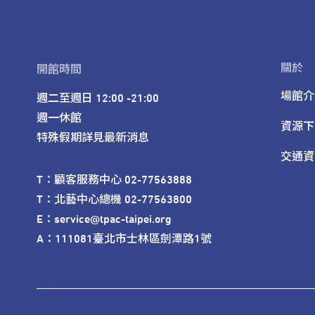
關於
開館時間
場館介
週二至週日 12:00 -21:00

週一休館

資源下
特殊假期詳見最新消息
交通資
T：顧客服務中心 02-77563888 

T：北藝中心總機 02-77563800 

E：service@tpac-taipei.org 

A：111081臺北市士林區劍潭路1號