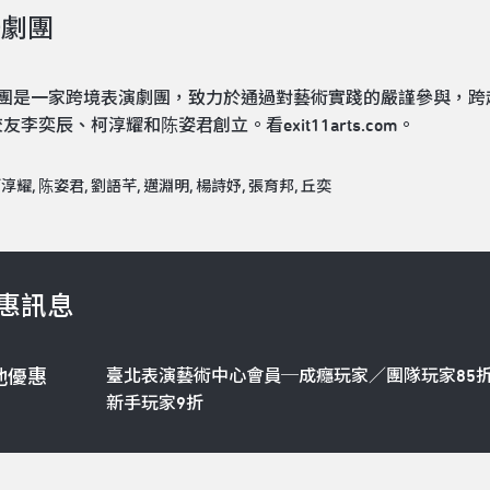
一劇團
劇團是一家跨境表演劇團，致力於通過對藝術實踐的嚴謹參與，跨
友李奕辰、柯淳耀和陈姿君創立。看exit11arts.com。
淳耀, 陈姿君, 劉語芊, 邁淵明, 楊詩妤, 張育邦, 丘奕
惠訊息
臺北表演藝術中心會員─成癮玩家／團隊玩家85
他優惠
新手玩家9折