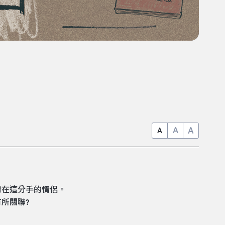
A
A
A
對在這分手的情侶。
所關聯?