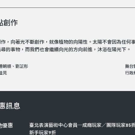
點創作
創作，向著光不斷創作，就像植物的向陽性。太陽不會因為任何
追尋的事物，而我們也會繼續向光的方向前進，沐浴在陽光下。
連朝順、劉芷彤
舞台
佳芫
行政
惠訊息
臺北表演藝術中心會員─成癮玩家／團隊玩家85
他優惠
新手玩家9折