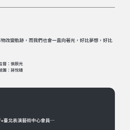
事物改變軌跡，而我們也會一直向著光，好比夢想，好比
監督：張辰光
統籌：蔣悅晴
折+臺北表演藝術中心會員─