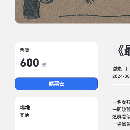
《
票價
600
元
戲劇
|
2024-08
購票去
一名女
場地
一間破
其他
這群看
一場黑