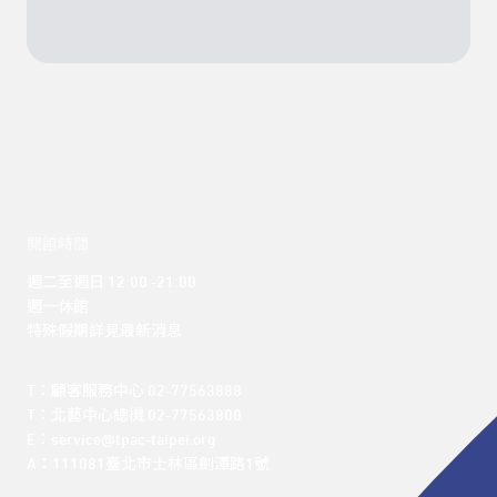
開館時間
週二至週日 12:00 -21:00

週一休館

特殊假期詳見最新消息
T：顧客服務中心 02-77563888 

T：北藝中心總機 02-77563800 

E：service@tpac-taipei.org 

A：111081臺北市士林區劍潭路1號