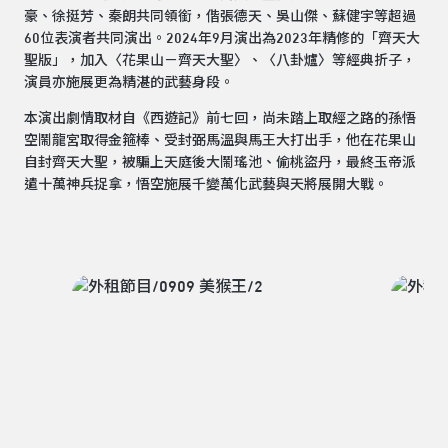
豪、徐挺芳、秦朗共同領銜，偕張德天、吳山傑、蘇健宇等超過
60位表演者共同演出。2024年9月演出為2023年精修的「齊天大
聖版」，加入〈花果山－齊天大聖〉、〈八卦爐〉等經典折子，
演員亦施展更為精湛的武藝身段。
本演出劇情取材自《西遊記》前七回，尚未踏上取經之路的孫悟
空鬧龍宮取得金箍棒、受封弼馬溫與馬王大打出手，他在花果山
自封齊天大聖，被騙上天庭後大鬧瑤池、偷桃盜丹，最終玉帝派
遣十萬神兵捉拿，悟空施展千變萬化武藝與天將展開大戰。