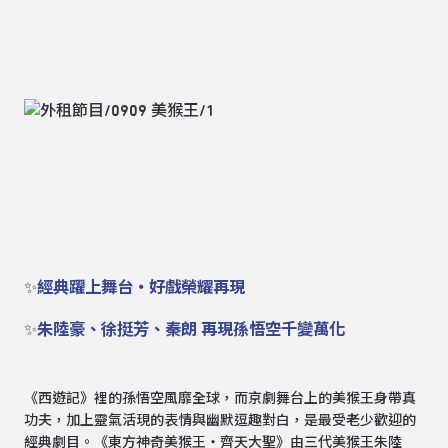
✨
經典躍上舞台・好戲榮耀再現
✨
朱陸豪、徐挺芳、秦朗 再現孫悟空千變萬化
《西遊記》裡的孫悟空風靡全球，而京劇舞台上的美猴王身帶真
功夫，加上靈氣活現的表情與幽默逗趣對白，是最受老少歡迎的
經典劇目。《東方神奇美猴王・齊天大聖》由三代美猴王朱陸