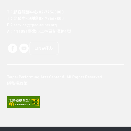
T：顧客服務中心 02-77563888 

T：北藝中心總機 02-77563800 

E：service@tpac-taipei.org 

A：111081臺北市士林區劍潭路1號
LINE好友
Taipei Performing Arts Center © All Rights Reserved
隱私權政策