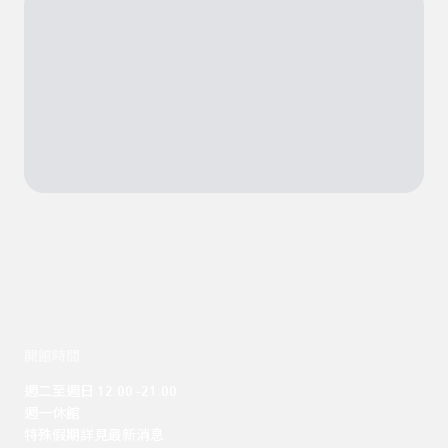
開館時間
週二至週日 12:00 -21:00

週一休館

特殊假期詳見最新消息