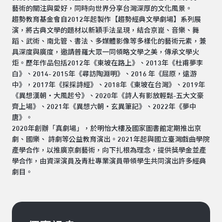
藝術的關注與愛好，同時向世界分享台灣深厚的文化風景。
趨勢教育基金會自2012年起製作【趨勢經典文學劇場】系列展
演，將古典文學的題材以新穎手法呈現，結合京崑、音樂、舞
蹈、武術、南北管、書法、多媒體影像等多樣化的藝術元素，兼
具深度與廣度，邀請普羅大眾一同領略文學之美，傳承文學火
炬。歷年作品包括2012年《東坡在路上》、2013年《杜甫夢李
白》、2014- 2015年《尋訪陶淵明》、2016 年《屈原，遠游
中》，2017年《採採詩經》、2018年《東坡在台灣》、2019年
《異想漢朝・大風起兮》、2020年《詩人有影放輕鬆-五大文豪
齊上場》、2021年《異想六朝・玄異筆記》、2022年《夢中
唐》。
2020年創辦「真劇場」，於明怡大樓及國家圖書館定期推出京
劇、國樂、 詩劇等公益教育演出。2021年起與國立臺灣戲曲學院
產學合作，以推廣京劇藝術，向下扎根為理念，提供獎學金並產
學合作，由資深演員及青壯專業演員帶領學生共同演出許多經典
劇目。