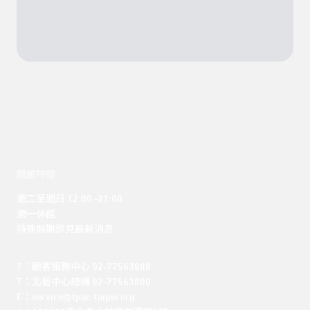
開館時間
週二至週日 12:00 -21:00

週一休館

特殊假期詳見最新消息
T：顧客服務中心 02-77563888 

T：北藝中心總機 02-77563800 

E：service@tpac-taipei.org 
