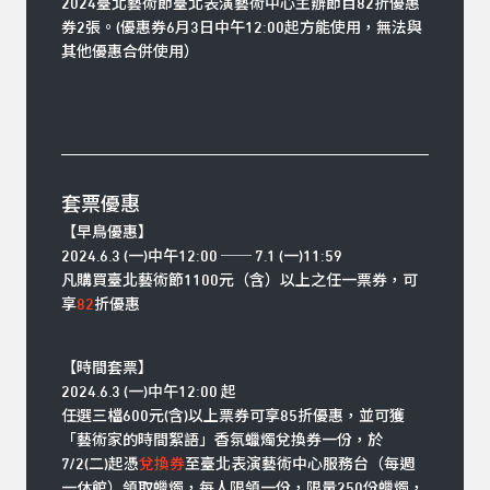
2024臺北藝術節臺北表演藝術中心主辦節目82折優惠
券2張。(優惠券6月3日中午12:00起方能使用，無法與
其他優惠合併使用）
套票優惠
【早鳥優惠】
2024.6.3 (一)中午12:00 ── 7.1 (一)11:59
凡購買臺北藝術節1100元（含）以上之任一票券，可
享
82
折優惠
【時間套票】
2024.6.3 (一)中午12:00 起
任選三檔600元(含)以上票券可享85折優惠，並可獲
「藝術家的時間絮語」香氛蠟燭兌換券一份，於
7/2(二)起憑
兌換券
至臺北表演藝術中心服務台（每週
一休館）領取蠟燭，每人限領一份，限量250份蠟燭，