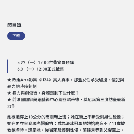
節目單
下載
5.27（一）12:00付費會員預購
6.3 （一）12:00正式啟售
★ 改編Arte影集《H24》真人真事，那些女性承受騷擾、侵犯與
暴力的時時刻刻
★ 暴力與創傷後，身體還剩下些什麼？
★ 前法國國家舞蹈藝術中心總監瑪蒂德・莫尼葉第三度訪臺最新
力作
她被迫穿上10公分的高跟鞋上班；她在街上不斷受到男性騷擾；
她在更衣室發現老闆偷拍；成為滑冰冠軍的她始終忘不了11歲被
教練虐待。還是她，從街頭騷擾到性侵，蕩婦羞辱到父權至上，