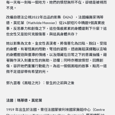
每一天每一刻每一個地方，她們的憤怒無所不在，卻總是被視而
不見。
改編自德法公視2022年出品的影集《H24》，法國編舞家瑪蒂
德・莫尼葉（Mathilde Monnier）從24部短片中精選9個真實故
事，反思暴力和創傷之下，這些傷痕累累的身體還剩下什麼？這
些女性又是如何克服傷害，與這具身體共存？
她以影集為文本，全女性表演者，將傷害化為凹陷、脫臼、受阻
的身體，有著怪異的甩動，彆扭的姿態，透過舞蹈演繹難以言喻
的身體壓迫與僵滯的情緒，以及隱藏在日常之下的意識抽搐。藉
著舞作深入刻畫女性的無助、恐懼；同時亦釋放憤怒、回應創
傷，容許她們重獲行動能力。為這一個個黑暗的故事，點亮一道
微不足道卻帶有希望的光。
鄧九雲看《黑暗之光》：
發生的之前與之後
法國｜瑪蒂德・莫尼葉
1959 年出生於法國。曾任法國蒙彼利埃國家舞蹈中心（Centre