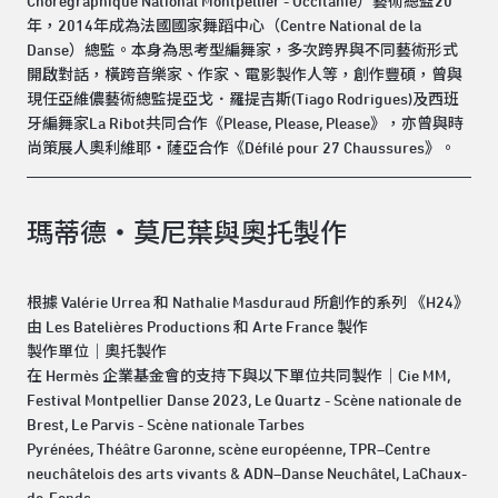
Chorégraphique National Montpellier - Occitanie）藝術總監20
年，2014年成為法國國家舞蹈中心（Centre National de la
Danse）總監。本身為思考型編舞家，多次跨界與不同藝術形式
開啟對話，橫跨音樂家、作家、電影製作人等，創作豐碩，曾與
現任亞維儂藝術總監提亞戈．羅提吉斯(Tiago Rodrigues)及西班
牙編舞家La Ribot共同合作《Please, Please, Please》，亦曾與時
尚策展人奧利維耶・薩亞合作《Défilé pour 27 Chaussures》。
瑪蒂德・莫尼葉與奧托製作
根據 Valérie Urrea 和 Nathalie Masduraud 所創作的系列 《H24》
由 Les Batelières Productions 和 Arte France 製作
製作單位｜奧托製作
在 Hermès 企業基金會的支持下與以下單位共同製作｜Cie MM,
Festival Montpellier Danse 2023, Le Quartz - Scène nationale de
Brest, Le Parvis - Scène nationale Tarbes
Pyrénées, Théâtre Garonne, scène européenne, TPR–Centre
neuchâtelois des arts vivants & ADN–Danse Neuchâtel, LaChaux-