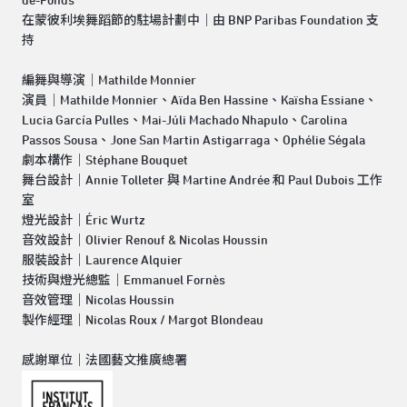
de-Fonds
在蒙彼利埃舞蹈節的駐場計劃中｜由 BNP Paribas Foundation 支
持
編舞與導演｜Mathilde Monnier
演員｜Mathilde Monnier、Aïda Ben Hassine、Kaïsha Essiane、
Lucia García Pulles、Mai-Júli Machado Nhapulo、Carolina
Passos Sousa、Jone San Martin Astigarraga、Ophélie Ségala
劇本構作｜Stéphane Bouquet
舞台設計｜Annie Tolleter 與 Martine Andrée 和 Paul Dubois 工作
室
燈光設計｜Éric Wurtz
音效設計｜Olivier Renouf & Nicolas Houssin
服裝設計｜Laurence Alquier
技術與燈光總監｜Emmanuel Fornès
音效管理｜Nicolas Houssin
製作經理｜Nicolas Roux / Margot Blondeau
感謝單位｜法國藝文推廣總署