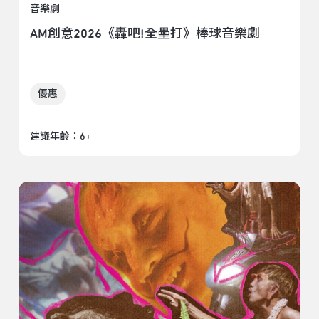
音樂劇
AM創意2026《轟吧!全壘打》棒球音樂劇
優惠
建議年齡：6+