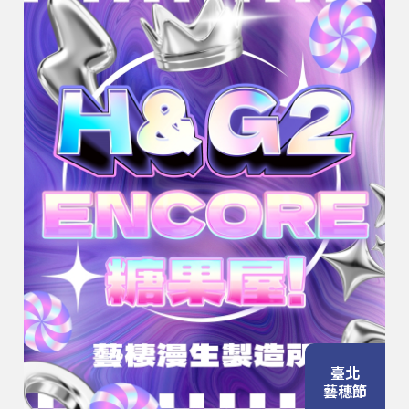
臺北
藝穗節