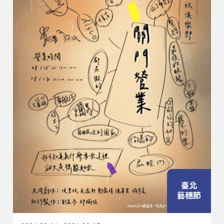
臺北
藝穗節