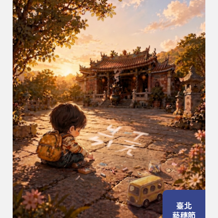
臺北
藝穗節