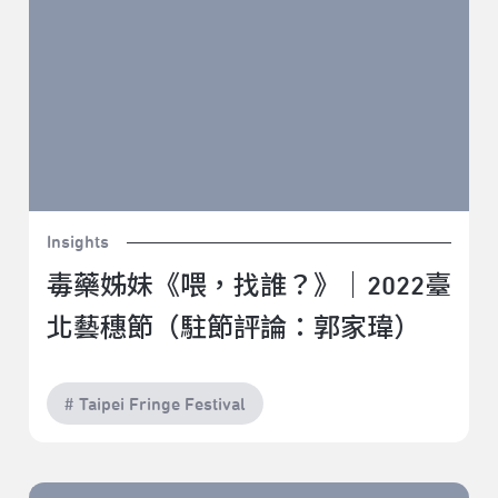
Insights
毒藥姊妹《喂，找誰？》｜2022臺
北藝穗節（駐節評論：郭家瑋）
# Taipei Fringe Festival
理想國的劇團《騷人》｜2022臺北藝穗節（青穗觀察：