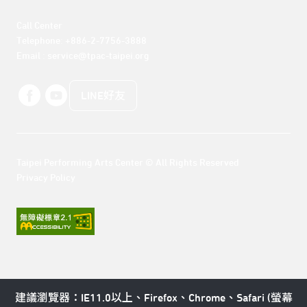
Call Center 

Telephone: +886-2-7756-3888

Email : service@tpac-taipei.org
LINE好友
Taipei Performing Arts Center © All Rights Reserved
Privacy Policy
建議瀏覽器：IE11.0以上、Firefox、Chrome、Safari (螢幕