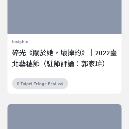
Insights
碎光《關於她，壞掉的》｜2022臺
北藝穗節（駐節評論：郭家瑋）
# Taipei Fringe Festival
毒藥姊妹《喂，找誰？》｜2022臺北藝穗節（駐節評
論：郭家瑋）