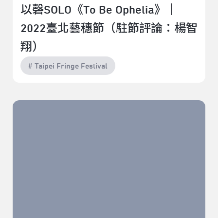
以磬SOLO《To Be Ophelia》｜
2022臺北藝穗節（駐節評論：楊智
翔）
# Taipei Fringe Festival
Loner Player《過去告別式－燒》｜2022臺北藝穗節
（青穗觀察：宋柏成）