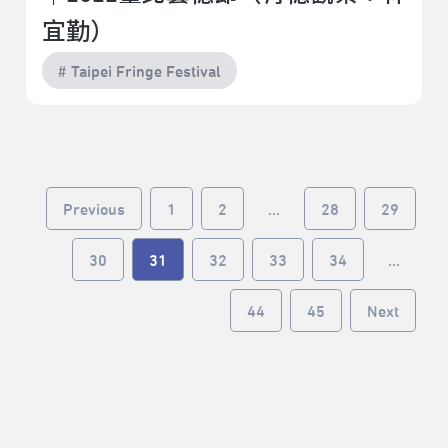
宜勤）
# Taipei Fringe Festival
Previous
1
2
...
28
29
30
31
32
33
34
...
44
45
Next