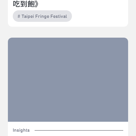
吃到飽》
# Taipei Fringe Festival
以磬SOLO《To Be Ophelia》｜2022臺北藝穗節（駐節評
論：楊智翔）
Insights