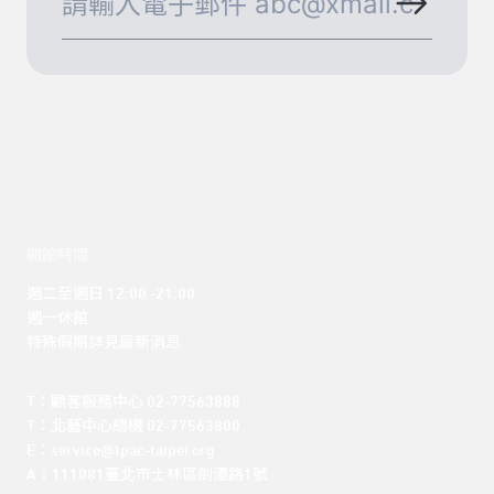
開館時間
週二至週日 12:00 -21:00

週一休館

特殊假期詳見最新消息
T：顧客服務中心 02-77563888 

T：北藝中心總機 02-77563800 

E：service@tpac-taipei.org 

A：111081臺北市士林區劍潭路1號