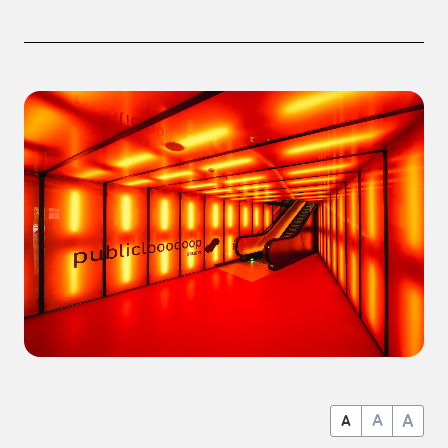
A
A
A