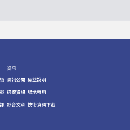
https://www.instagram.com/tpac_
域》表演與工作坊；韓國團隊「交叉路」則推出
的星空派對》：超Free輕鬆自在場 讓古典樂
請青年臺灣藝術家呈現首檔製作《房間裡的大象
過電音與舞蹈幽默探索語言學習趣事。在地創作
孩子坐不住、發出聲音而對音樂會望而卻步？北
票」引發話題的創作者李祐緯，今年延續「一個
「北藝一直希望能打造更開放的劇場服務，輕鬆
《一個人快樂藝術節》宣告記者會，宣告究竟一
進劇場的壓力，這也是為什麼我們連續三年都持
跡的「陳家聲工作室」，推出的《吟遊詩人的新
雷歐波德．莫札特歡樂有趣的《玩具交響曲》拉
材，以臺北偶戲館為創作的座標，尋覓在地文化
中穿插各種玩具樂器，巧妙地模擬各式鳥啼聲—
作家貝托克・布萊希特逝世 70 週年，劇場工
眾彷彿走進童話森林裡，大自然的聲響在耳邊縈
畫」，解構經典劇本《伽利略傳》並衍生出八檔行
都熟悉的《小星星變奏曲》，當經典的「Do — Do — Sol 
隊展開神祕的宣傳行動。時光倒轉「藝穗前夜祭
—」旋律響起，台下充滿共鳴，樂團更透過不同
資訊
正式開演前，「藝穗前夜祭：心心回FUN」率先
不一樣的氣氛與驚喜。壓軸的《胡桃鉗》組曲，
年大獎的口碑佳作好評再演。年度藝穗獎《Free 
孩瑪麗遇上胡桃鉗變成的王子，兩人攜手對抗邪
紹
資訊公開
權益說明
柔X躁進製身」大膽以觸覺提問，邀請觀眾透過
奏時而慷慨激昂，時而短促低沉，童話的場景在
政治與感官協議的社交實驗。獲選原創精神獎的
載
招標資訊
場地租用
事躍然眼前！為了讓大小朋友能更深入地理解音
傾訴，在破碎的創傷與凌亂房間裡，微光般拼湊
加入親切的「中文曲目導聆」，深入淺出針對每
訊
影音文章
技術資料下載
「淮製作」的《今天，姊不投林》大膽顛覆台灣
60分鐘無中場休息。擔綱演出的台灣絃樂團成立
磨損的李昭娘聯手獵鬼女子，踏上遲來的復仇與
指揮室內樂團」。在沒有指揮的配置下，團員們
8月8日花博公園開幕盛大登場，線上線下同步引
細聆聽對方的琴音，在各自表述中達到完美的平
的宣告記者會，以「黃金時刻定格」的展覽型表
力。三檔節目雖然分別以偶戲、當代馬戲與音樂