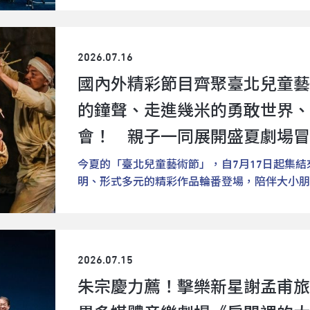
則覬覦著母鳥悉心守護的布穀鳥巢。隨著每一次
版特別製作。打破音樂會與馬戲表演的界線，讓
蹈、音樂、裝置與光影交織展演，形成多重感官
步步走進這座充滿魔法、幽默與未知的黑森林，
舞臺上展開關於節奏的感官實驗。旅法多年的巫
驗跳躍、翻滾與漂浮的樂趣，在軟墊與大網間穿
格林兄弟童話〈精靈〉為靈感，保留原著潛藏的
（Les Percussions de Strasbourg
自己，在這樣的解放中發現——「跌倒」並非失
2026.07.16
精巧的木偶、機械裝置與細膩的舞臺美術，《怪
樂與藝術大學（Mannheim University of Music 
魚散步》：空空塑膠袋裝滿豐富想像，跟著光影
境般的奇幻世界。此劇曾於2019年登上倫敦巴比肯
國內外精彩節目齊聚臺北兒童藝
擊樂家與教育者的雙重身分，活躍於德法擊樂界
界孩子的世界裡除了睡床上熟悉的枕頭，還有什
Centre）演出，是一齣兼具藝術性與娛樂性
與表演形式，巫欣璇亦在不斷探索聲響邊界的過
天，會發生的奇妙事情呀！那天傍晚，爸爸請小
的鐘聲、走進幾米的勇敢世界、
劇50分鐘以中文發音，邀請6歲以上觀眾一同
展的重要橋樑。視覺與聽覺的純粹享受 法國原
出門，踩著自己和街道的影子，和遇到的一切物
的童話旅程，與故事中的角色一起想想，該如何改
視覺聽覺化、聽覺視覺化的各種遊戲方式進行。
會！ 親子一同展開盛夏劇場冒
珠、小貓、小狗、花朵、泡泡糖、還有媽媽，甚
年的法國昂提拉偶劇團，是當代偶戲與物件劇場
於2020年委託作曲家丹尼·法傑同 (Denis Far
上，遇到好多好多東西！回到家，紅白塑膠袋裡
今夏的「臺北兒童藝術節」，自7月17日起集
偶戲形式、機械裝置與舞臺結構，交織童話、夢
於作曲家身兼馬戲家的特殊背景，使音樂與馬戲
穫滿滿的一天。改編自臺灣繪本創作者陳致元同名
明、形式多元的精彩作品輪番登場，陪伴大小朋
滿想像力的視覺敘事。《怪奇怪奇布穀鐘》邀請
且層次多變的節奏，呈現嶄新的馬戲與擊樂新宇
年於臺北兒童藝術節首演即秒殺完售，今年再度
程。FOCASA馬戲團攜手林懷民，改編幾米繪本
《月亮找朋友》則刻畫一段友情與陪伴的旅程。
的藝術，馬戲是空間的藝術，但在這個作品裡，
等日常生活場景為舞臺，讓繪本中的光、影與物
以當代馬戲詮釋成長與勇氣，7月17至26日在
海星點亮友情之光夜幕低垂，當萬物沉沉睡去，
其精準的時間性。」此次她不僅是把《模擬遊戲
創作者洪健藏具劇場及影像演員、操偶師等多重
偶劇團《飛吧！我的甲蟲朋友》以印尼熱帶雨林
單。於是，他駕著太空船展開尋找朋友的旅程，
的導演方意如，及馬戲雜技訓練背景的葉時廷，
貓咪的影子爬上屋頂、透過彈珠望見大海，甚至
開耳朵，從純真的視角感受超現實的劇場世界，7
了夜裡沉睡的動物，太空船也因此受損墜入深海
西方語彙的臺灣版「特調」。方意如打趣這樣的
在一趟看似平凡的買蛋旅程中，重新發現城市日
2026.07.15
台灣絃樂團《玩具王國的星空派對》，安排耳熟
星，在斑斕的海底世界中，慢慢學會陪伴、同理
最具在地風味的湯頭，透過多個短小片段組合排
《一二三，不掉下去！》的舞者在搖晃的失衡狀
朱宗慶力薦！擊樂新星謝孟甫旅
用正襟危坐的輕鬆形式，引領親子走進古典音樂的
編自泰國知名繪本作家皮達（Preeda Punya
簡、精準、多層次！節奏與拋接互動新體驗關於
堡中學習挫折和失敗；或是和《小魚散步》裡那
劇場，為盛夏獻上音樂饗宴。原訂7月17至19
故事探討孤單、友誼、平等與多元等生命議題，
「那個球不是球，它是樂器，是人跟人的互動。
蛋之路翻轉為充滿驚喜的冒險樂園，兩檔演出皆