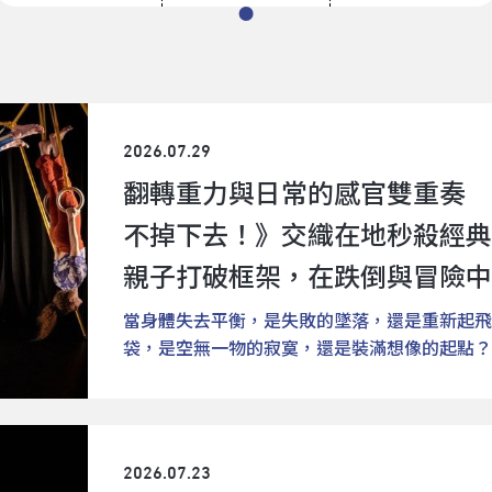
2026.07.29
翻轉重力與日常的感官雙重奏 
不掉下去！》交織在地秒殺經典
親子打破框架，在跌倒與冒險中
當身體失去平衡，是失敗的墜落，還是重新起飛
袋，是空無一物的寂寞，還是裝滿想像的起點？
作品即將登場——由比利時「小小劇團」（tout 
二三，不掉下去！》（Not Falling），將於
子演出；臺灣劇場創作者洪健藏好評重現的《小
水源劇場登場。前者是交織特技與空間張力的當
2026.07.23
是取材自本土繪本的物件劇場，同樣都在啟發孩