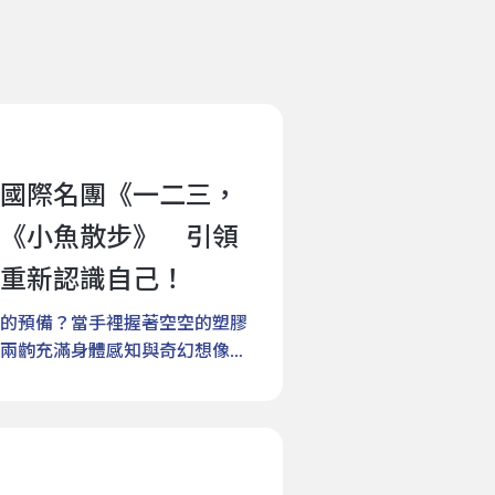
國際名團《一二三，
《小魚散步》 引領
重新認識自己！
的預備？當手裡握著空空的塑膠
兩齣充滿身體感知與奇幻想像的
petit）打造的動作實驗劇場《一
7月31日起在臺北表演藝術中心藍盒
魚散步》，則將於8月1日起在
代舞蹈裝置秀，《小魚散步》則
童面對未知、用想像力重塑平凡