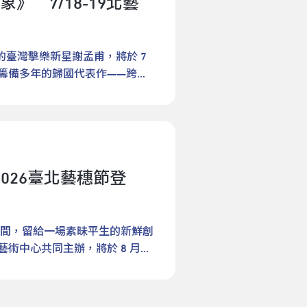
 7/18-19北藝
影響，國際貨櫃運輸延誤，原場
泰國偶戲藝術家兼製偶師希麗
換，現在卻因為要和複雜且多變
富聯想，打破平淡的生活常規，
讓這檔演出仍能與臺灣觀眾見
年 製偶師巧手施展魔法布宗塔
遠超乎想像，有如打掉重練。近
樂趣。北藝中心官網：
。新場次將於7月24至26日移
界偶戲嘉年華最佳導演獎的肯定；
搭檔演出已有5年，他從孩子身
s://www.opentix.life臉書：
的臺灣擊樂新星謝孟甫，將於 7
2:00已重新啟售。《飛吧！我
團，布宗塔德與無獨有偶劇團的
場精彩的演出，不一定靠高難度
rtsCenterInstagram：
來籌備多年的歸國代表作——跨界
雨林的呼吸與生命詩意來自印尼
作品啟發，2018年因而申請來
當下。《模擬遊戲》正好是純
tw/圖：小小劇團《一二三，不掉下去》劇照
當代電子音樂、前衛打擊樂、戲
heatre）為當地偶戲重要代表劇場，
材料與表現有更深的探索。
，讓表演者與觀眾一起回到最純
樂思維，在劇場內築起一場對體
歲孩童的口述故事與原創世界
劇團的駐團藝術家至今。為了生
導演方意如親手特製了臺灣版
開全新藝術格局。歐陸雙頂尖名
稚塗鴉。故事描述住在雨林深處
暗藏巧思。製偶師阿布（周曉
真實、模擬與遊戲的想像。歡迎
後畢業於法國里昂國立高等音樂
，和森林中的萬物擁有深厚連結，
於，因為月亮要有發光功能，所
肢體、聲響、節奏」的多層次交
加特音樂暨表演藝術大學（HMDK
遇見了一隻散發著神祕光芒的獨
而增加，為了讓演出時操偶方便，
。北藝中心官網：
？2026臺北藝穗節登
瓦（Jean Geoffroy）與瑪爾
光移動，也引領著男孩一步步踏
此外，劇中月亮在路途中會遇到
s://www.opentix.life臉書：
2025 年以最高榮譽取得德國
裡有蟬聲、有蟲蛹，還有森林的
河豚，為了呈現河豚生氣時瞬間
rtsCenterInstagram：
年歐陸極致樂壇洗禮，大師吉恩．若弗
出發點，結合孩子具有魔幻色彩
一個最簡單的辦法，就是利用
tw/圖：擊思藍盒子總策畫朱宗慶（右2）力
底重塑了謝孟甫的演奏哲學。謝
間，留給一場素昧平生的新鮮創
觀眾一起體會，生活裡的水、土
的身體中。《月亮找朋友》全劇
廷攜手共創臺灣版《模擬遊戲》
確度，但現在我不再把自己放在
藝術中心共同主辦，將於 8 月
始，一步步欣賞並理解廣大的世
至7歲孩子設計，希望透過豐富
時，我不是在描述故事，我就是
結高達 171 組表演團隊與 39 個
結人與自然的故事，他們深信
覺世界，帶領親子共同感受友誼
集體沉默的現代社會《房間裡的
時的 Golden Hour」為
都蘊藏著獨一無二的生命，因此
院，在驚奇的光影和舞臺場景
》。原著以「瘋子」的視角，揭
迷人的光線時刻，在藝穗節裡，延長為
今已累積30作品。《飛吧！我
理解他人、表達自己，的成長