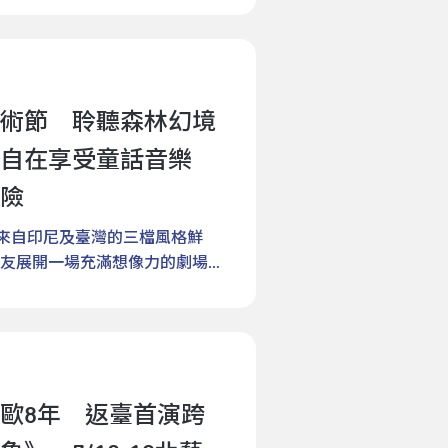
鐘擺晃動與鐘聲響起，觀眾也一
聲音與肢體，時間與空間共同在
體驗。演出後更開放觀眾親自體
展開一場超現實的奇幻冒險。以
欣璇，為史特拉斯堡打擊樂團
梭，重新認識重力，也重新認識
暗黑、怪誕與荒謬氛圍，並結合
）首位華人成員，目前亦任教於德國曼海姆音
敗，而是再次起飛的開始。《小
奇怪奇布穀鐘》交織出一個如夢
and Performing Arts）。持續以
將平凡城市街道變成超酷冒險世
藝術中心（Barbican
術節 聆聽森林幻境
，並致力於拓展當代擊樂的創作
麼呢？當然是媽媽不在家的某一
，適合親子共享的當代偶戲作品。全
程中，逐步成為串連歐亞擊樂發
魚出門買雞蛋，小魚帶著塑膠袋
自在享受童話音樂
走進這場充滿奇思妙想、時間錯位
創臺味新靈魂《模擬遊戲》透過
事玩耍，不論是葉子、眼鏡、彈
寫原本的劇情？創立於2010
作品最初由史特拉斯堡打擊樂團
險
至是大魚⋯⋯小魚買雞蛋的路
的重要創作團隊，擅長融合多元
geton)創作，並於法國巡演至今。由
空空的，她卻跟爸爸，分享了收
結來自印尼及臺灣的三檔風格鮮
境與現實，發展出細緻華美且充
在他的腦中同步生成，透過繁複
作品的《小魚散步》，2025
友展開一場充滿想像力的劇場旅
孩童進入神祕的時鐘幻想世界，
宙。巫欣璇提到：「音樂是時間
登場。劇中以街景、轉角、騎樓
的《幾米男孩的100次勇敢》，
孤單月亮墜入神祕海底 溫暖的
音樂具有空間感，馬戲也帶有極
件在劇場中重新鮮活繽紛起來。
北藝中心大劇院演出；印尼紙月亮
高掛天際的月亮卻感到無比孤
》帶回臺灣，更邀請曾赴法深造
身分，帶著觀眾在此作品中跟著
為舞臺，吸引孩童張開眼睛、打
卻因不懂如何與他人相處，驚醒
以新的創意詮釋出跨東方文化與
戴上眼鏡變成媽媽⋯⋯跟著小魚
月18、19日在水源劇場登場；
。幸運的是，他遇見了溫暖的海
組合，有如在為作品「調味」出
常的詩意與童趣。無論是跟隨著
能詳的古典名曲和現場導聆，不
與建立友誼。《月亮找朋友》改
列，持續為觀眾帶來驚喜。極
態中尋找平衡、在柔軟的枕頭城
歐8年 返臺首演跨
童話世界，7月18、19日在球
chand）的經典作品，以溫暖細膩的
此作品，總策畫朱宗慶指出：
位天真爛漫的女孩，將一趟的買
日於臺灣大學藝文中心遊心劇場演
邀請孩子跟著月亮一起學習理解
」葉時廷則分享在投入排練後發
透過溫馨、不說教的方式，啟發