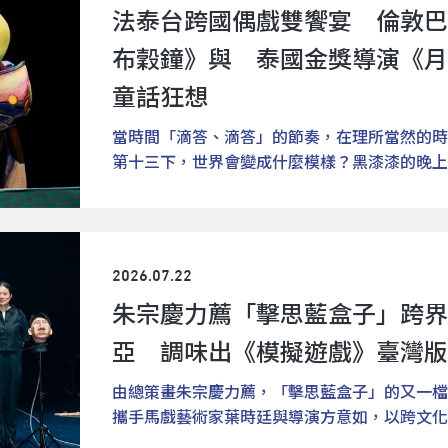
法泰台跨國偶戲雙饗宴 倫敦巴
日常，利用生活化的物品如枕頭、塑膠袋、眼鏡
動肢體，讓原本平常的這一天變得超級有趣！《
布穀鐘》與 泰國金獎導演《月
對抗的魔法遊樂場，體會跌倒也是一種飛翔想飛
作實驗將帶領觀眾展開一場充滿驚喜的身體冒險
童話狂想
業體操選手般的表演者不斷攀爬、翻滾、跌落，
當時間「滴答、滴答」的節奏，在理所當然的時
臺更將開放觀眾走入其中，體驗鋪滿柔軟枕頭、
第十三下，世界會變成什麼模樣？黑漆漆的晚上
刺激中展開一場枕頭大戰，讓劇場化身為充滿想
玩，於是他開著太空船出門去⋯⋯。2026臺北
者Ciska Vanhoyland與Lies Cuyvers 於
作品登場。由法國昂提拉偶劇團（Les Antliac
團，長期專注為幼兒與兒童創作當代舞蹈作品。
奇布穀鐘》（The Waltz of Hommelette
對待，因此作品始終維持高度藝術性、遊戲性與
作室劇團」與泰國偶戲創作者希麗康・布宗塔德（Sirik
向說教或簡化敘事的框架。《一二三，不掉下去
2026.07.22
作的全新大作《月亮找朋友》（How the Moon Fou
個人生活中再熟悉不過的單純念頭出發：不要跌
朱宗慶力薦「擊思藍盒子」跨界
「偶」為主角，吸引孩童張開眼睛、打開耳朵，
串與重力對抗的實驗。他們互相扶持、推擠、托
世界。《怪奇怪奇布穀鐘》：在敲出第十三下鐘
度，在失衡邊緣掙扎，下一秒又奇蹟似地站穩。
亞 調味出《模擬遊戲》臺灣版
《怪奇怪奇布穀鐘》的故事，從黑森林深處一座
反覆循環的節奏，也成為溫柔的生命練習，藉此
外敲響第十三聲鐘響，時間的秩序瞬間被打亂，
由總策畫朱宗慶力薦，「擊思藍盒子」的又一檔
憶：枕頭大戰、祕密基地、想要飛起來的午後。
氣息的精靈悄然現身。巨大的布穀鐘在此劇化身
攜手馬戲藝術家葉時廷與導演方意如，以跨文化
裡，舞臺被打造為一座巨大的遊樂場，飛鳥掠過
機械逐漸失控、打掃屋子的女僕意外成為精靈教
《模擬遊戲》（Jeu Blanc），將於7月25、
緩緩滑翔......影像投影與舞者的表演交錯，