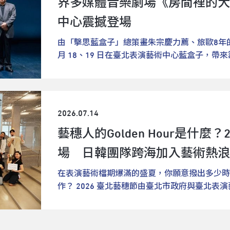
界多媒體音樂劇場《房間裡的大象》
出的《怪奇怪奇布穀鐘》六場次，因受巴威颱風
他人、接納不同。無獨有偶工作室劇團此次特邀
現，多年馬戲經驗裡駕輕就熟的拋接、移動、轉
大小朋友們開啟對身體的敏銳感知、對周遭的豐
次演出取消並全額退票。藝術家及演出團隊為了
中心震撼登場
康・布宗塔德親自執導。布宗塔德與臺灣結緣多
的節奏精準配合，必須突破許多舊有認知，挑戰
化身為劇場裡的角色，感受不一樣的自我和無限
面，調整其國際巡演行程，決定在臺灣多停留一週
德從2003年開始創作偶戲，曾於2012年獲世
年積極發展親子馬戲創作的葉時廷，與7歲女兒
https://tpac.org.taipei/購票請上OPENTIX：http
由「擊思藍盒子」總策畫朱宗慶力薦、旅歐8年
至臺北表演藝術中心球劇場演出，7月16日中午1
無獨有偶工作室劇團則為臺灣首創的當代偶戲劇
上重新思考表演與技巧的關係，現在的他認為一
https://www.facebook.com/TaipeiPerformingA
月 18、19 日在臺北表演藝術中心藍盒子，帶
的甲蟲朋友》：改編四歲孩童的塗鴉世界，聽見
緣分則遠自2007年，她表示自己深受無獨有偶的
技巧或觀眾的驚呼來證明，而是自己要能夠享受
https://www.instagram.com/tpac_
多媒體音樂劇場《房間裡的大象》。本節目融合
日惹的紙月亮偶劇團（Papermoon Puppet T
宜蘭的「利澤國際偶戲藝術村」駐村，對於偶戲
粹、極簡的感官實驗，不追求炫技，不強調情節
（臺北表演藝術中心提供）
劇肢體與多媒體影像，謝孟甫將以頂尖的歐陸擊
《飛吧！我的甲蟲朋友》完全改編自一位印尼四
2023年她再次回到利澤，並受邀擔任無獨有偶
粹的感官。法國版作品中的特殊人偶裝置，也由
制情境與人性慣性的視聽思辨，正式宣告返臺展
觀，劇中的各式木偶造型，也都取材自孩子的童
動呈現經典繪本，《月亮找朋友》的偶件設計也
本，成為舞臺上的第三人，進一步擴展作品關於
校最高文憑 謝孟甫打破傳統演奏框架謝孟甫先
的小男孩Wehea，從小就敏於感受自然的一切
文）分享，這次製作「月亮」角色的最大挑戰在
2026.07.14
觀眾以雙眼回應，以雙耳傾聽《模擬遊戲》中「
與舞蹈學院（CNSMD de Lyon）與德國斯圖
昆蟲、鳥鳴與風聲都是他的日常玩伴。某天，他
以在內部加裝了LED燈具和電池，但重量也因
會，跟著演出者一起遊戲詮釋聲音與視覺的空間
藝穗人的Golden Hour是什麼
Stuttgart），師承國際重量級擊樂大師吉恩．若弗魯
角仙，這隻微小的蟲子朋友追逐著為夜空中的微
必須考量選用較輕的材質，以幫月亮「減重」。
https://tpac.org.taipei/購票請上OPENTIX：http
塔．克里馬薩拉（Marta Klimasara），並於 
入森林更深處，展開神祕難忘的冒險旅程。森林
形形色色的動物，其中一個有趣的角色是海中的
場 日韓團隊跨海加入藝術熱浪
https://www.facebook.com/TaipeiPerformingA
Konzertexamen 最高演奏文憑。歷經 8 
守護者甲蟲，這齣戲就以孩子觀看世界的方式為
膨脹的樣子，阿布苦思許多機關設計，最後想到
https://www.instagram.com/tpac_
魯瓦一句「成為音樂本身，而非詮釋音樂」，徹
在表演藝術檔期爆滿的盛夏，你願意撥出多少時
的想像力，描繪自然中真摯的友情，也引領大小
「雨傘」快速收摺、撐開的結構，將它融入河豚
薦，臺灣藝術家方意如（右起）、巫欣璇、葉時
孟甫表示：「過去的訓練投注在技巧、速度與準
作？ 2026 臺北藝穗節由臺北市政府與臺北表演
地與空氣是多麽珍貴的存在，並從微小的事物開
採中文發音，長約50分鐘、中途無休息，專為3
（臺北表演藝術中心提供）
旁觀者的位置，而是讓音樂透過自己發聲。演奏
15 日至 8 月 30 日盛大展開，在短短 16 天內集
界。成立於2006年的紙月亮劇團致力於創作連
的偶戲表演、細膩的肢體語彙與充滿想像力的視
故事本身。」當代轉譯魯迅《狂人日記》 拷問
展演場域，帶來762場的密集演出。本屆以「超過一小
「萬物皆可被喚醒」，每一生物、每一物件內在
與陪伴的溫暖。兩齣偶戲都邀請家庭觀眾走進劇
大象》核心文本奠基於魯迅經典文學《狂人日記
題，所謂 Golden Hour 原指日落前後短暫
不斷將偶戲轉化為富有詩意的當代藝術形式，至
中，釋放森林中的想像力，跟著月亮一起上一堂