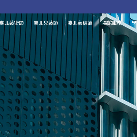
臺北藝術節
臺北兒藝節
臺北藝穗節
場館服務
學