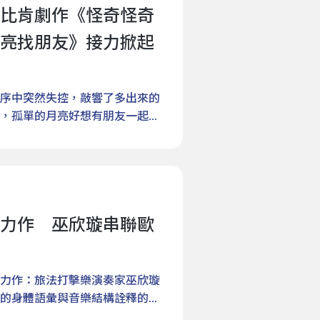
比肯劇作《怪奇怪奇
和彈珠，帶領大家打開感官，舞
一二三，不掉下去！》：在重力
亮找朋友》接力掀起
、想漂浮、想挑戰重力，這場動
。飛翔、漂浮、墜落，劇場裡專
再一次次站起。演出結束後，舞
序中突然失控，敲響了多出來的
巨大網子的互動空間，在歡笑與
，孤單的月亮好想有朋友一起
像力的魔法遊樂場。由編舞暨舞
兒童藝術節，本周將有兩檔偶戲
2012至2013年在比利時共同創立的小小劇
lastes）打造的魔幻劇作《怪奇怪
他們相信，孩子同樣值得被認真
s） ，以及臺灣知名偶戲團「無獨有偶工
實驗精神，突破傳統兒童劇場偏
arn Bunjongtad）跨國合
！》延續這樣的創作核心，從每
nd His Friends），兩者都以
倒，三位舞者在舞臺上展開一連
力作 巫欣璇串聯歐
從純真的視角感受超現實的劇場
舉，讓身體傾斜到不可思議的角
聲時，推開怪誕迷人的幻想大門
跌倒與站起、失敗後再試一次，
神祕的布穀鐘展開。當布穀鐘意
邀請觀眾一起找回身體最初的記
一群調皮、神祕又帶著幾分邪惡
力作：旅法打擊樂演奏家巫欣璇
在這場關於身體與重力的遊戲
為舞臺：鞋匠工坊裡精準運作的
的身體語彙與音樂結構詮釋的
天際、孩子在空中翻滾、紙飛機
母，一隻頭頂長角的奇異兔子，
26日於臺北表演藝術中心推出臺灣
彷彿現實與夢境彼此滲透，精彩的舞