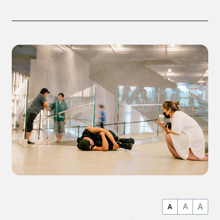
A
A
A