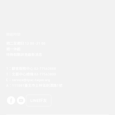
開館時間
週二至週日 12:00 -21:00

週一休館

特殊假期詳見最新消息
T：顧客服務中心 02-77563888 

T：北藝中心總機 02-77563800 

E：service@tpac-taipei.org 

A：111081臺北市士林區劍潭路1號
LINE好友