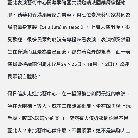
臺北表演藝術中心開幕季跨國共製邀請法國編舞家薩維
耶・勒華和香港編舞家余美華，與七位臺灣藝術家共同為
場館量身定製《Still (life) in Taipei》，上周末演出後，很
受歡迎，很多民眾對於沒有專程來看表演，表演卻突然發
生在身邊而且是為自己而演，都有著意外的驚喜。此一表
演還會持續兩個周末(9月24、25日、10月1、2日)，歡迎
民眾親自體驗。
假日信步走進北藝中心，在一樓服務台詢問最近的表演、
坐在大階梯上等人、或在二樓觀賞紙雕、坐在鯨魚椅上玩
手機、瞭望S玻璃外的圓山，突然有人湊近來問你是不是
臺北人？來北藝中心做什麼？不要緊張，這不是無聊人士