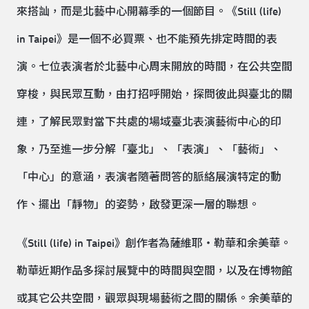
來搭訕，而是北藝中心開幕季的一個節目。《Still (life)
in Taipei》是一個不必買票、也不能預先排定時間的表
演。七位表演者於北藝中心周末開放的時間，在公共空間
穿梭，與民眾互動，由打招呼開始，探問彼此與臺北的關
連，了解民眾對當下共處的場域臺北表演藝術中心的印
象，乃至進一步分解「臺北」、「表演」、「藝術」、
「中心」的意涵，表演者隨著問答的脈絡展演特定的動
作、擺出「靜物」的姿勢，啟發更深一層的聯想。
《Still (life) in Taipei》創作者為薩維耶・勒華和余美華。
勒華近期作品多探討展覽中的時間與空間，以及在博物館
或其它公共空間，觀眾與現場藝術之間的關係。余美華的