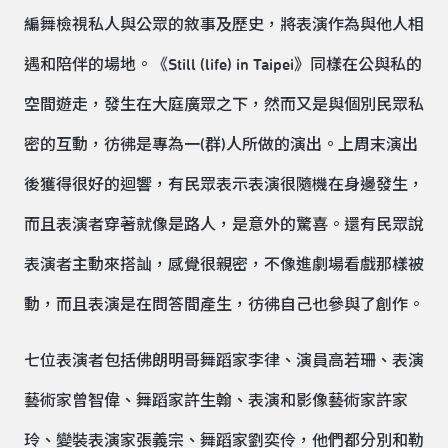
編舞檢視私人與公眾的敘事及歷史，將表演作為與他人相
遇和陪伴的場地。《Still (life) in Taipei》同樣在公與私的
空間遊走，發生在大庭廣眾之下，然而又是與個別民眾私
密的互動，彷彿是專為一(群)人所做的演出。上周末演出
後獲得很好的迴響，有民眾表示表演很隨機在身邊發生，
而且表演者穿著就像是路人，是意外的驚喜。還有民眾說
表演者主動來搭訕，感覺很親密，不像進劇場看戲那樣被
動，而且表演是在問答間產生，彷彿自己也參與了創作。
七位表演者包括佛朗明哥舞蹈家李律、演員高若珊、表演
藝術家曾智偉、舞蹈家許生翰、表演和影像藝術家許家
玲、變裝表演家張義宗、舞蹈家劉奕伶，他們都分別和勒