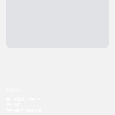
開館時間
週二至週日 12:00 -21:00

週一休館

特殊假期詳見最新消息