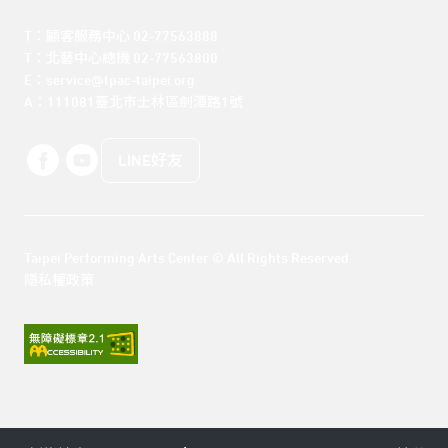
T：顧客服務中心 02-77563888 

T：北藝中心總機 02-77563800 

E：service@tpac-taipei.org 

A：111081臺北市士林區劍潭路1號
LINE好友
Taipei Performing Arts Center © All Rights Reserved
隱私權政策