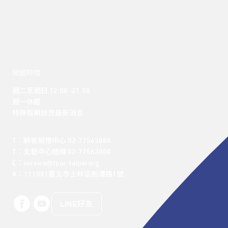
開館時間
週二至週日 12:00 -21:00

週一休館

特殊假期詳見最新消息
T：顧客服務中心 02-77563888 

T：北藝中心總機 02-77563800 

E：service@tpac-taipei.org 

A：111081臺北市士林區劍潭路1號
LINE好友