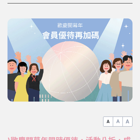
A
A
A