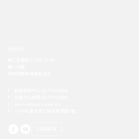
開館時間
週二至週日 12:00 -21:00

週一休館

特殊假期詳見最新消息
T：顧客服務中心 02-77563888 

T：北藝中心總機 02-77563800 

E：service@tpac-taipei.org 

A：111081臺北市士林區劍潭路1號
LINE好友