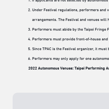
If applicants are not selected by autonomous 
Under Festival regulations, performers and 
arrangements. The Festival and venues will h
Performers must abide by the Taipei Fringe F
Performers must provide front-of-house and 
Since TPAC is the Festival organizer, it must
Performers may only apply for one autonomous 
2022 Autonomous Venues:
Taipei Performing A