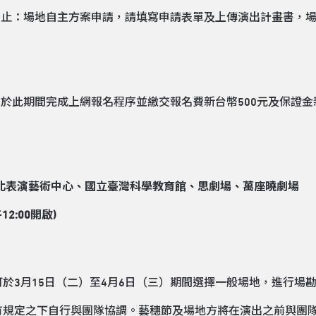
）18:00止：場地自主方案申請，請填寫申請表單及上傳演出計畫書
須於此期間完成上網報名程序並繳交報名費新台幣500元及保證金新
北表演藝術中心
、
國立臺灣科學教育館
、
思劇場
、
萬座曉劇場
12:00開啟)
於3月15日（二）至4月6日（三）期間選擇一般場地，進行場
有規定之下自行與團隊協調。藝穗節及場地方將在演出之前與團