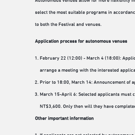
Autonomous venues allow for more flexibility 
select the most suitable programs in accordance
to both the Festival and venues.
Application process for autonomous venues
February 22 (12:00) - March 4 (18:00): Applic
arrange a meeting with the interested applica
Prior to 18:00, March 14: Announcement of ap
March 15-April 6: Selected applicants must co
NT$3,600. Only then will they have completed
Other important information