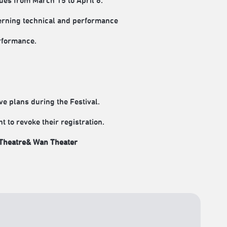
nues from March 15 to April 6.
erning technical and performance
erformance.
ve plans during the Festival.
 to revoke their registration.
Theatre
&
Wan Theater