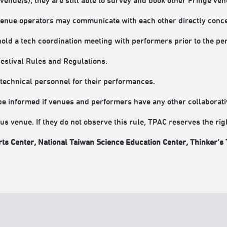
venue(s), they are still able to survey and book other Fringe ve
venue operators may communicate with each other directly conc
old a tech coordination meeting with performers prior to the p
estival Rules and Regulations.
technical personnel for their performances.
 be informed if venues and performers have any other collaborati
venue. If they do not observe this rule, TPAC reserves the right
rts Center
,
National Taiwan Science Education Center
,
Thinker’s 