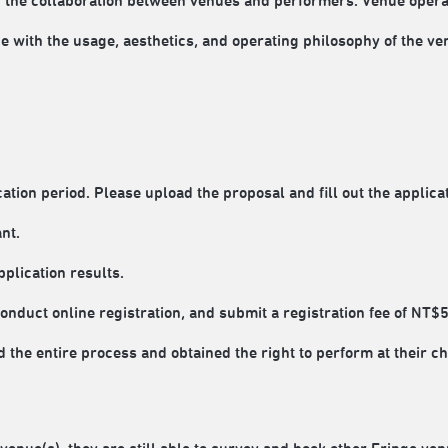
in the collaboration between venues and performers. Venue oper
 with the usage, aesthetics, and operating philosophy of the venu
ation period. Please upload the proposal and fill out the applica
nt.
plication results.
nduct online registration, and submit a registration fee of NT$5
 the entire process and obtained the right to perform at their c