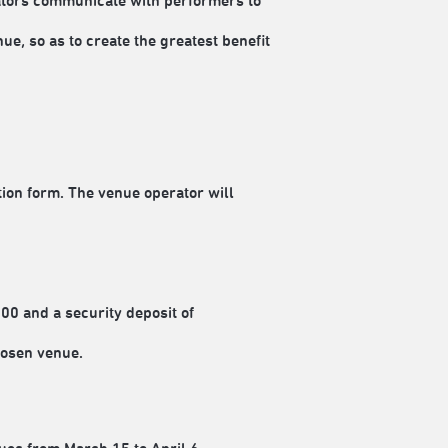
ators communicate with performers to
e, so as to create the greatest benefit
tion form. The venue operator will
00 and a security deposit of
hosen venue.