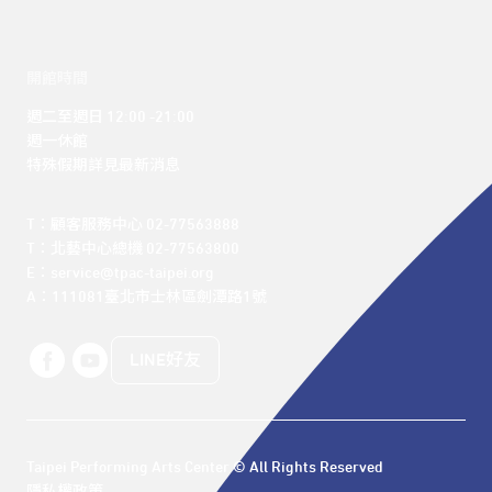
開館時間
週二至週日 12:00 -21:00

週一休館

特殊假期詳見最新消息
T：顧客服務中心 02-77563888 

T：北藝中心總機 02-77563800 

E：service@tpac-taipei.org 

A：111081臺北市士林區劍潭路1號
LINE好友
Taipei Performing Arts Center © All Rights Reserved