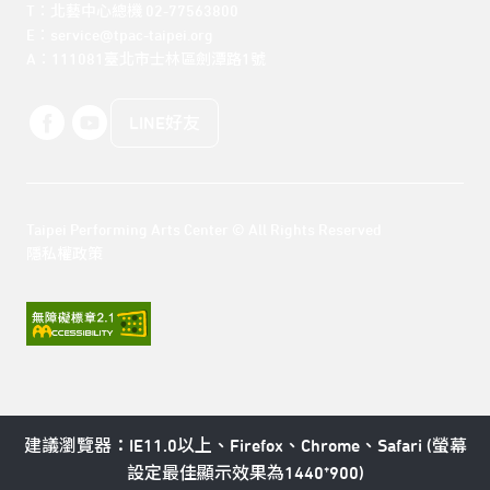
T：北藝中心總機 02-77563800 

E：service@tpac-taipei.org 

A：111081臺北市士林區劍潭路1號
LINE好友
Taipei Performing Arts Center © All Rights Reserved
隱私權政策
建議瀏覽器：IE11.0以上、Firefox、Chrome、Safari (螢幕
設定最佳顯示效果為1440*900)