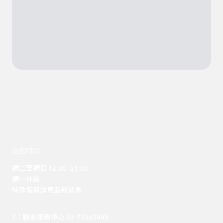
開館時間
週二至週日 12:00 -21:00

週一休館

特殊假期詳見最新消息
T：顧客服務中心 02-77563888 
