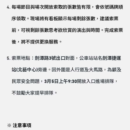
每場節目與場次開放索取的張數皆有限，會依號碼牌順
序領取。現場將有看板顯示每場剩餘張數，建議索票
前，可視剩餘張數思考欲欣賞的演出與時間。完成索票
後，將不提供更換服務。
索票地點：
劍潭路3號出口
對面，公車站站名
劍潭捷運
站(北藝中心)
旁邊。因外圍是人行道及大馬路，為顧及
民眾安全問題，
3月5日上午9:30
開放入口進場排隊，
不鼓勵大家提早排隊。
※ 注意事項