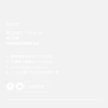
開館時間
週二至週日 12:00 -21:00

週一休館

特殊假期詳見最新消息
T：顧客服務中心 02-77563888 

T：北藝中心總機 02-77563800 

E：service@tpac-taipei.org 

A：111081臺北市士林區劍潭路1號
LINE好友