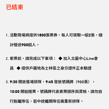
已結束
活動現場將提供
1800
張票券，每人可領取一組
2
張，總
計贈送
900
組人。
索票前，請完成以下事項：
◆ 加入北藝中心
Line
會
員
◆ 提供戶籍地為士林區之身分證件正本驗證
9:30
開放進場排隊，
9:45
發放號碼牌（900
張
），
10:00
開始贈票。號碼牌代表索票順序與資格，請勿自
行脫離隊伍，若中途離開隊伍需重新排隊。