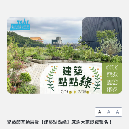
A
A
A
兒藝節互動展覽【建築點點綠】感謝大家踴躍報名！