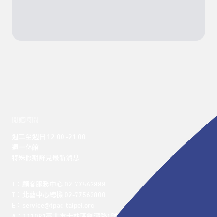
開館時間
週二至週日 12:00 -21:00

週一休館

特殊假期詳見最新消息
T：顧客服務中心 02-77563888 

T：北藝中心總機 02-77563800 

E：service@tpac-taipei.org 

A：111081臺北市士林區劍潭路1號