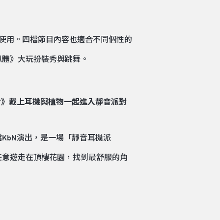
使用。四檔節目內容也適合不同個性的
趴體》大玩扮裝秀與跳舞。
對》戴上耳機與植物一起進入靜音派對
KbN演出，是一場「靜音耳機派
任意遊走在頂樓花園，找到最舒服的角