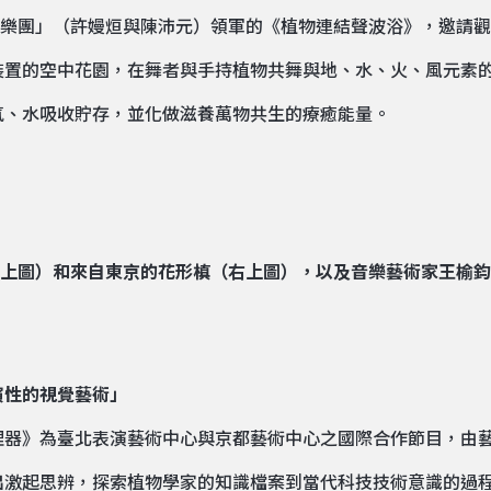
癒跨界樂團」（許嫚烜與陳沛元）領軍的《植物連結聲波浴》，邀請
裝置的空中花園，在舞者與手持植物共舞與地、水、火、風元素
氣、水吸收貯存，並化做滋養萬物共生的療癒能量。
演性的視覺藝術」
》為臺北表演藝術中心與京都藝術中心之國際合作節目，由藝術組
出激起思辨，探索植物學家的知識檔案到當代科技技術意識的過