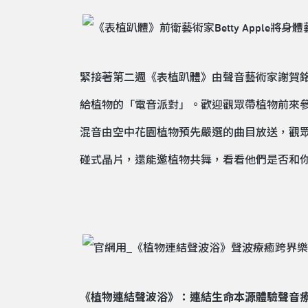
緊接著第二週《表植趴體》由聲音藝術家謝賀銘與
給植物的「電音派對」。歡迎觀眾帶植物前來參
混音由空中花園植物預先嚴選的曲目放送，觀
碰式晶片，還能邀植物共舞，看看他們是否和
《植物連結聲波浴》：連結生命本源體驗聲音