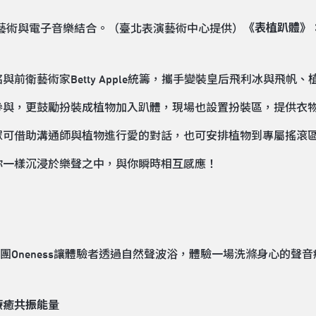
《表植趴體》
前衛藝術家Betty Apple統籌，攜手變裝皇后飛利冰與飛帆
與，更鼓勵扮裝成植物加入趴體，現場也設置扮裝區，提供衣物
眾可借助溝通師與植物進行愛的對話，也可安排植物到專屬搖滾
你一樣沉浸於樂聲之中，與你瞬時相互感應！
療癒共振能量