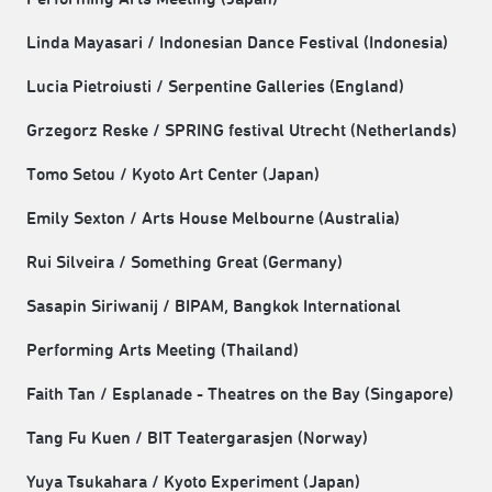
Linda Mayasari / Indonesian Dance Festival (Indonesia)
Lucia Pietroiusti / Serpentine Galleries (England)
Grzegorz Reske / SPRING festival Utrecht (Netherlands)
Tomo Setou / Kyoto Art Center (Japan)
Emily Sexton / Arts House Melbourne (Australia)
Rui Silveira / Something Great (Germany)
Sasapin Siriwanij / BIPAM, Bangkok International
Performing Arts Meeting (Thailand)
Faith Tan / Esplanade - Theatres on the Bay (Singapore)
Tang Fu Kuen / BIT Teatergarasjen (Norway)
Yuya Tsukahara / Kyoto Experiment (Japan)