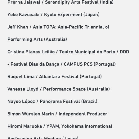
Prerna Jaiswal / Serendipity Arts Festival (India)
Yoko Kawasaki / Kyoto Experiment (Japan)
Jeff Khan / Asia TOPA: Asia-Pacific Triennial of
Performing Arts (Australia)
Cristina Planas Leitão / Teatro Municipal do Porto / DDD
- Festival Dias da Dança / CAMPUS PCS (Portugal)
Raquel Lima / Alkantara Festival (Portugal)
Vanessa Lloyd / Performance Space (Australia)
Nayse López / Panorama Festival (Brazil)
Simon Würsten Marin / Independent Producer
Hiromi Maruoka / YPAM, Yokohama International
Performing Arts Meeting (Japan)