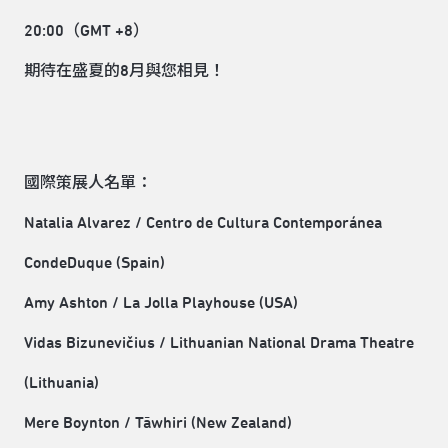
20:00（GMT +8）
期待在盛夏的8月與您相見！
國際策展人名單：
Natalia Alvarez / Centro de Cultura Contemporánea
CondeDuque (Spain)
Amy Ashton / La Jolla Playhouse (USA)
Vidas Bizunevičius / Lithuanian National Drama Theatre
(Lithuania)
Mere Boynton / Tāwhiri (New Zealand)