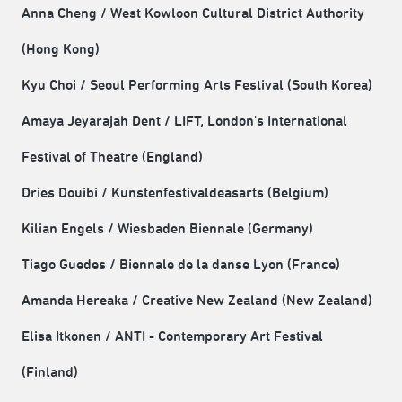
Anna Cheng / West Kowloon Cultural District Authority
(Hong Kong)
Kyu Choi / Seoul Performing Arts Festival (South Korea)
Amaya Jeyarajah Dent / LIFT, London's International
Festival of Theatre (England)
Dries Douibi / Kunstenfestivaldeasarts (Belgium)
Kilian Engels / Wiesbaden Biennale (Germany)
Tiago Guedes / Biennale de la danse Lyon (France)
Amanda Hereaka / Creative New Zealand (New Zealand)
Elisa Itkonen / ANTI - Contemporary Art Festival
(Finland)