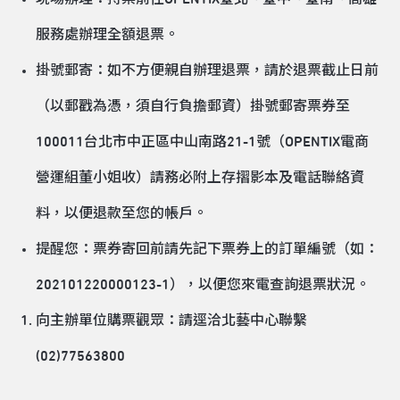
服務處
辦理全額退票。
掛號郵寄：如不方便親自辦理退票，請於退票截止日前
（以郵戳為憑，須自行負擔郵資）掛號郵寄票券至
100011台北市中正區中山南路21-1號（OPENTIX電商
營運組董小姐收）請務必附上存摺影本及電話聯絡資
料，以便退款至您的帳戶。
提醒您：票券寄回前請先記下票券上的訂單編號（如：
202101220000123-1），以便您來電查詢退票狀況。
向主辦單位購票觀眾：請逕洽北藝中心聯繫
(02)77563800