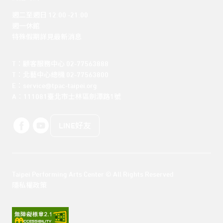
週二至週日 12:00 -21:00

週一休館

特殊假期詳見最新消息
T：顧客服務中心 02-77563888 

T：北藝中心總機 02-77563800 

E：service@tpac-taipei.org 

A：111081臺北市士林區劍潭路1號
LINE好友
Taipei Performing Arts Center © All Rights Reserved
隱私權政策