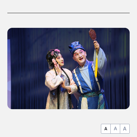
A
A
A