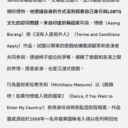
Sun的母親是泰國人、父親是法國人，此作品是他送給母
親的禮物，
他透過自身的方式深刻探索自己身分與
LGBTQ
文化的認同問題。來自印度的舞蹈家
阿森．博朗（Aseng
Borang）用《沒有人是局外人》（Terms and Conditions
Apply）作品，試圖以簡單的遊戲結構邀請觀眾和表演者
共同參與，透過椅子座位的爭奪，模糊了遊戲和表演之間
的界限，既是表演、也是沉浸式遊戲。
行為藝術家松根充和（Michikazu Matsune）以《跳舞
吧！如果你想進入我的國家》（Dance, If You Want to
Enter My Country!）檢視身份歧視和監控的陰暗面，作品
靈感源自於2008年一名非裔美國舞者入境以色列時因他