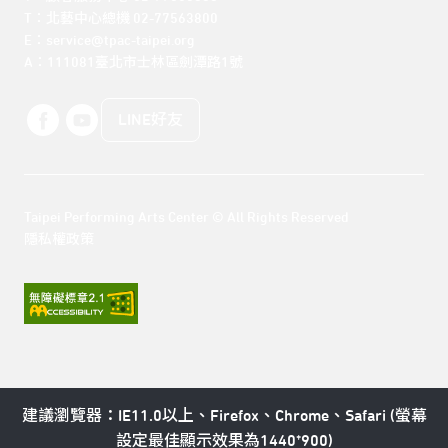
T：北藝中心總機 02-77563800 

E：service@tpac-taipei.org 

A：111081臺北市士林區劍潭路1號
LINE好友
Taipei Performing Arts Center © All Rights Reserved
隱私權政策
建議瀏覽器：IE11.0以上、Firefox、Chrome、Safari (螢幕
設定最佳顯示效果為1440*900)