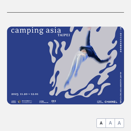
A
A
A