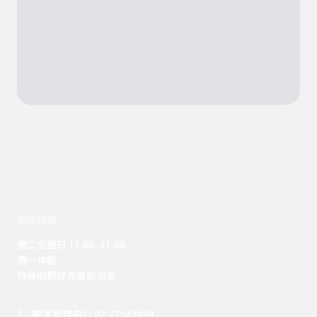
開館時間
週二至週日 12:00 -21:00

週一休館

特殊假期詳見最新消息
T：顧客服務中心 02-77563888 
