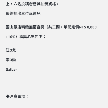
上，六名投稿者皆具抽獎資格，
最終抽出三位幸運兒--
圓山飯店精緻無窗客房
（共三間，單間定價NT$ 8,800
+10%）獲獎名單如下：
汪O兒
李O勳
GalLon
◆注意事項：