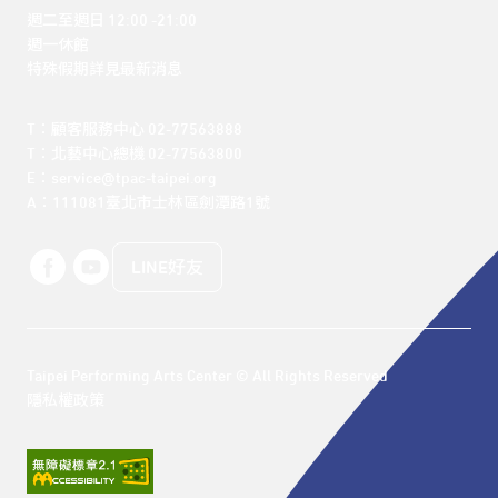
週二至週日 12:00 -21:00

週一休館

特殊假期詳見最新消息
T：顧客服務中心 02-77563888 

T：北藝中心總機 02-77563800 

E：service@tpac-taipei.org 

A：111081臺北市士林區劍潭路1號
LINE好友
Taipei Performing Arts Center © All Rights Reserved
隱私權政策