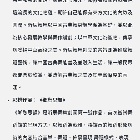
希望和新的開始，辰為光陰時光，象徵著舞團乘載著源
遠流長的文化底蘊、期許自己能保有東方文化的內斂及
圓潤。昕辰舞集以中國古典舞身韻學派為基礎，並以此
為核心發展教學與舞作編創；以中華文化為基底，傳承
與發揚中華藝術之美。昕辰舞集創立的宗旨即為推廣舞
蹈藝術，讓中國古典舞能普及並融入生活，讓一般民眾
都能樂於欣賞，並瞭解古典舞之美及其豐富深厚的內
涵。
彩排作品：《鄉愁思韻》
《鄉愁思韻》是昕辰舞集創團第一號作品，首次嘗試舞
蹈詩的呈現方式，以舞蹈為載體，將詩意的舞蹈形象與
詩的內容結合音樂、舞蹈、佈景呈現 舞蹈樣式，表現