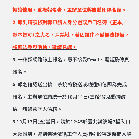
轉讓使用，重複報名者，主辦單位將自動刪除名額。
2. 報到時須核對報申請人身分證或戶口名簿（正本／
影本皆可) 之大名、戶籍地，若因證件不備無法核備，
將無法參與活動，敬請見諒。
3. 一律採網路線上報名，恕不接受Email、電話及傳真
報名。
4. 報名確認送出後，系統將發送成功通知信即為完成
報名，主辦單位將統一於10月11日(三)寄發活動提醒
信，請留意個人信箱。
5.10月13日(五)當日，請於19:45於臺北試演場2樓入口
大廳報到，遲到者須依循工作人員指引於特定時間入場