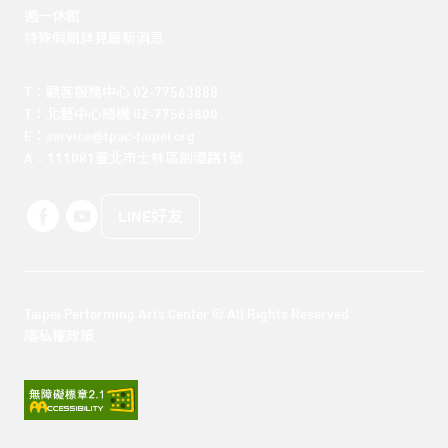
週一休館

特殊假期詳見最新消息
T：顧客服務中心 02-77563888 

T：北藝中心總機 02-77563800 

E：service@tpac-taipei.org 

A：111081臺北市士林區劍潭路1號
LINE好友
Taipei Performing Arts Center © All Rights Reserved
隱私權政策