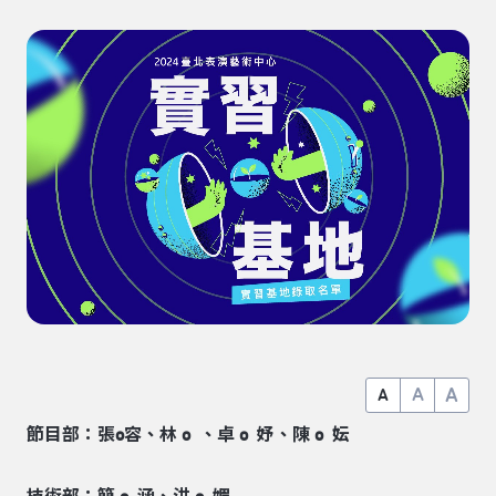
A
A
A
節目部：張o容、林 o 、卓 o 妤、陳 o 妘