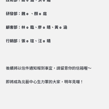
技術部：簡 o 涵、洪 o 媚
研發部：魏 o 、顏 o 庭
顧客部：林 o 臨、廖 o 晴、黃 o 涵
行銷部：張 o 瑄、汪 o 晴
後續將以信件通知報到事宜，請留意你的信箱喔～
即將成為北藝中心生力軍的大家，明年見囉！