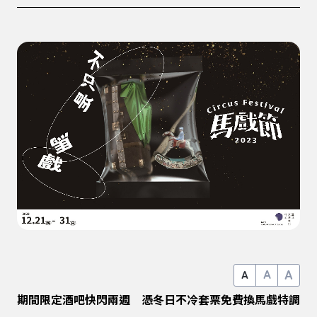
A
A
A
期間限定酒吧快閃兩週 憑冬日不冷套票免費換馬戲特調