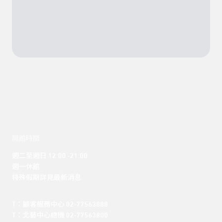
開館時間
週二至週日 12:00 -21:00

週一休館

特殊假期詳見最新消息
T：顧客服務中心 02-77563888 

T：北藝中心總機 02-77563800 
