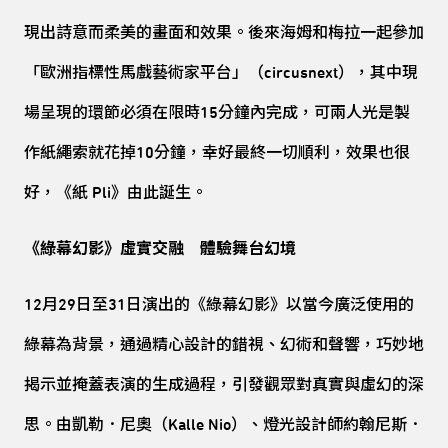
現出詩意而柔美的畫面和效果。後來海姆和梅拉一起參加
「歐洲指標性馬戲藝術家平台」（circusnext），其中現
場呈現的環節必須在限時15分鐘內完成，可兩人光是製
作紙繩索就花掉10分鐘，幸好最終一切順利，效果也很
好，《紙 Pli》由此誕生。
《綠幕幻影》虛實交融 體驗舞台幻境
12月29日至31日演出的《綠幕幻影》以當今廣泛使用的
綠幕為背景，通過精心設計的錯視、幻術和聲響，巧妙地
揭示並掩蓋表演的生成過程，引發觀眾對真實與虛幻的深
思。由凱勒．尼奧（Kalle Nio）、燈光設計師約翰尼斯．