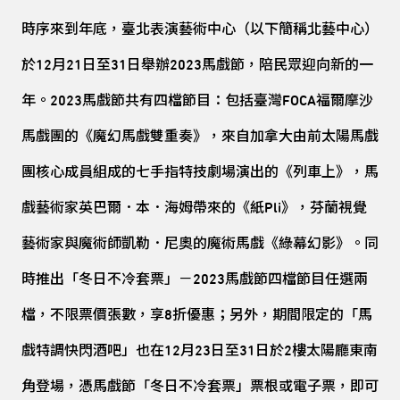
時序來到年底，臺北表演藝術中心（以下簡稱北藝中心）
於12月21日至31日舉辦2023馬戲節，陪民眾迎向新的一
年。2023馬戲節共有四檔節目：包括臺灣FOCA福爾摩沙
馬戲團的《魔幻馬戲雙重奏》，來自加拿大由前太陽馬戲
團核心成員組成的七手指特技劇場演出的《列車上》，馬
戲藝術家英巴爾．本．海姆帶來的《紙Pli》，芬蘭視覺
藝術家與魔術師凱勒．尼奧的魔術馬戲《綠幕幻影》。同
時推出「冬日不冷套票」－2023馬戲節四檔節目任選兩
檔，不限票價張數，享8折優惠；另外，期間限定的「馬
戲特調快閃酒吧」也在12月23日至31日於2樓太陽廳東南
角登場，憑馬戲節「冬日不冷套票」票根或電子票，即可