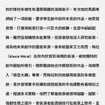
對於媒材多樣性有濃厚興趣的海姆表示，有次她的馬戲老
師給了一項挑戰，要求學生創作前所未見的作品。她突發
奇想，打算用紙張打造一只巨大的紙鶴，在空中翩翩起
舞。雖然這個構想未能實現，但卻激發她深入研究紙張，
成為她未來創作的靈感來源。後來紙藝家艾力克西．梅拉
（Alexis Mérat）在校內欣賞到海姆的表演，被她獨特的
創作觀點所吸引，隨即邀請她合作開發新的作品。海姆帶
入「高空大繩」專業，而梅拉則向她展現紙張的多樣面
貌，意外發現雙手抓繩和揉捏紙張的手指運動有著相似之
處。經過多次實驗，他們了解當紙張被揉得越皺、越緊，
強韌性隨之提升，使表演者能透過技巧在紙張上懸吊，呈