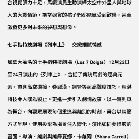
台視覺張力十足，馬戲演員生動演繹太空中外星人與地球
人的大戰情節，期望觀賞的孩子們都能感受到歡樂，甚至
激發更多對未來的夢想與想像。
七手指特技劇場《列車上》 交織細膩情感
加拿大著名的七手指特技劇場（Les 7 Doigts）12月22日
至24日演出的《列車上》，含括了傳統馬戲的經典元
素，包含高空拋接、疊羅漢、鋼管等超高難度技巧，精湛
特技令人嘆為觀止。更進一步引入劇情故事，以一輛列車
為舞台，向觀眾展現每個重逢與離別的時刻，舞台以精簡
方式呈現，使用投影為場景注入變化，演出如同夢境般的
畫面。導演、編劇與編舞夏娜．卡蘿爾（Shana Carroll）