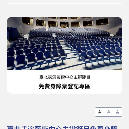
A
A
A