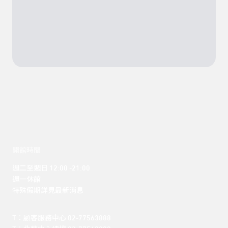
開館時間
週二至週日 12:00 -21:00

週一休館

特殊假期詳見最新消息
T：顧客服務中心 02-77563888 
