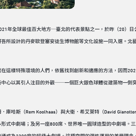
021年全球最佳百大地方─臺北的代表景點之一，於昨（20）
研吾所設計的丹麥歐登塞安徒生博物館等文化設施一同入選。北
在這樣特殊環境的人們，依舊找到創新和適應的方法，因而202
藝中心以其引人注目的外觀──一個巨大銀色球體從建築物一側
斯（Rem Koolhaas）與大衛．希艾萊特（David Giano
0席的多形式中劇場；及另一座800席、世界唯一圓球造型的中劇場