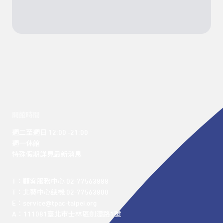
開館時間
週二至週日 12:00 -21:00

週一休館

特殊假期詳見最新消息
T：顧客服務中心 02-77563888 

T：北藝中心總機 02-77563800 

E：service@tpac-taipei.org 

A：111081臺北市士林區劍潭路1號