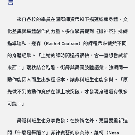
言
來自各校的學員在國際師資帶領下擴延認識身體、文
化差異與集體創作的力量。多位學員提到《機神祭》排練
指導瑞秋．寇森（Rachel Coulson）的課程帶來截然不同
的身體經驗。「上她的課時間過得很快，會一直想嘗試新
東西。」瑞秋結合跑酷、街舞與舞團肢體語彙，強調同一
動作能因人而生出多種版本，讓非科班生也能參與。「原
先做不到的動作竟然在課上被突破，才發現身體還有很多
可能。」
舞蹈科班生也分享啟發：在技術之外，更需要重新追
問「什麼是舞蹈？」菲律賓藝術家奈絲．蘿柯（Ness