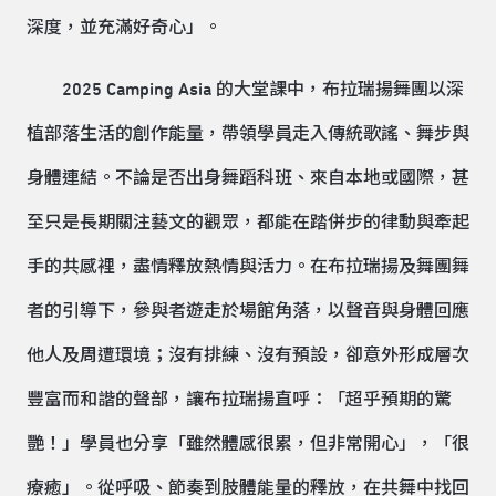
深度，並充滿好奇心」。
2025 Camping Asia 的大堂課中，布拉瑞揚舞團以深
植部落生活的創作能量，帶領學員走入傳統歌謠、舞步與
身體連結。不論是否出身舞蹈科班、來自本地或國際，甚
至只是長期關注藝文的觀眾，都能在踏併步的律動與牽起
手的共感裡，盡情釋放熱情與活力。在布拉瑞揚及舞團舞
者的引導下，參與者遊走於場館角落，以聲音與身體回應
他人及周遭環境；沒有排練、沒有預設，卻意外形成層次
豐富而和諧的聲部，讓布拉瑞揚直呼：「超乎預期的驚
艷！」學員也分享「雖然體感很累，但非常開心」，「很
療癒」。從呼吸、節奏到肢體能量的釋放，在共舞中找回