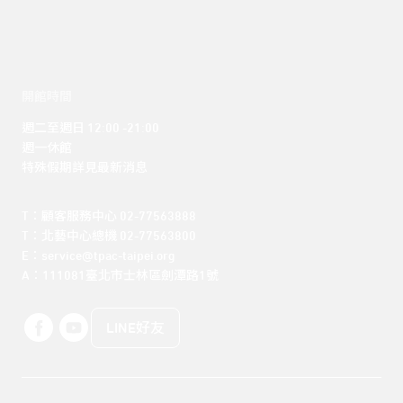
開館時間
週二至週日 12:00 -21:00

週一休館

特殊假期詳見最新消息
T：顧客服務中心 02-77563888 

T：北藝中心總機 02-77563800 

E：service@tpac-taipei.org 

A：111081臺北市士林區劍潭路1號
LINE好友