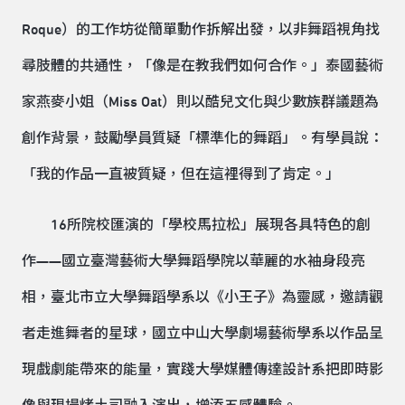
Roque）的工作坊從簡單動作拆解出發，以非舞蹈視角找
尋肢體的共通性，「像是在教我們如何合作。」泰國藝術
家燕麥小姐（Miss Oat）則以酷兒文化與少數族群議題為
創作背景，鼓勵學員質疑「標準化的舞蹈」。有學員說：
「我的作品一直被質疑，但在這裡得到了肯定。」
16所院校匯演的「學校馬拉松」展現各具特色的創
作——國立臺灣藝術大學舞蹈學院以華麗的水袖身段亮
相，臺北市立大學舞蹈學系以《小王子》為靈感，邀請觀
者走進舞者的星球，國立中山大學劇場藝術學系以作品呈
現戲劇能帶來的能量，實踐大學媒體傳達設計系把即時影