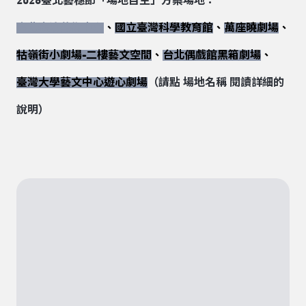
2026臺北藝穗節「場地自主」方案場地：
臺北表演藝術中心
、
國立臺灣科學教育館
、
萬座曉劇場
、
牯嶺街小劇場-二樓藝文空間
、
台北偶戲館黑箱劇場
、
臺灣大學藝文中心遊心劇場
（請點 場地名稱 閱讀詳細的
說明）