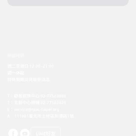
開館時間
週二至週日 12:00 -21:00

週一休館

特殊假期詳見最新消息
T：顧客服務中心 02-77563888 

T：北藝中心總機 02-77563800 

E：service@tpac-taipei.org 

A：111081臺北市士林區劍潭路1號
LINE好友