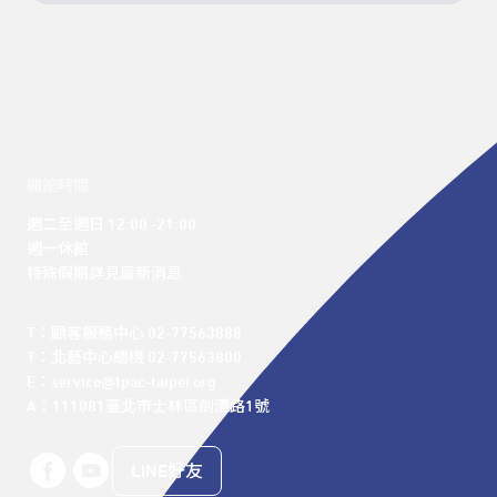
開館時間
週二至週日 12:00 -21:00

週一休館

特殊假期詳見最新消息
T：顧客服務中心 02-77563888 

T：北藝中心總機 02-77563800 

E：service@tpac-taipei.org 

A：111081臺北市士林區劍潭路1號
LINE好友