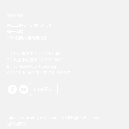
開館時間
週二至週日 12:00 -21:00

週一休館

特殊假期詳見最新消息
T：顧客服務中心 02-77563888 

T：北藝中心總機 02-77563800 

E：service@tpac-taipei.org 

A：111081臺北市士林區劍潭路1號
LINE好友
Taipei Performing Arts Center © All Rights Reserved
隱私權政策