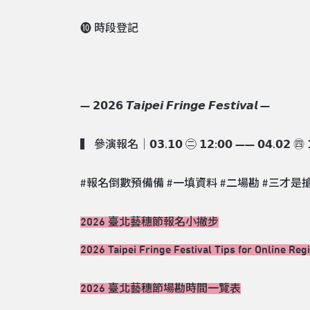
❿ 時段登記
— 𝟮𝟬𝟮𝟲 𝙏𝙖𝙞𝙥𝙚𝙞 𝙁𝙧𝙞𝙣𝙜𝙚 𝙁𝙚𝙨𝙩𝙞𝙫𝙖𝙡 —
​▍ 參演報名│𝟬𝟯.𝟭𝟬 ㊁ 𝟭𝟮:𝟬𝟬 —— 𝟬𝟰.𝟬𝟮 ㊃ 𝟭
#報名倒數預備備 #一填資料 #二場勘 #三才是
2026 臺北藝穗節報名小撇步
2026 Taipei Fringe Festival Tips for Online Regi
2026 臺北藝穗節場勘時間一覽表