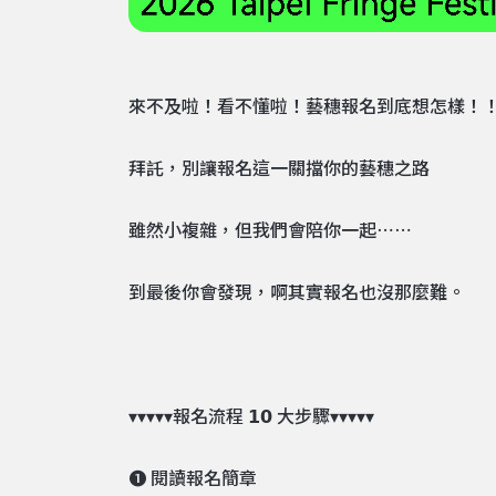
來不及啦！看不懂啦！藝穗報名到底想怎樣！
拜託，別讓報名這一關擋你的藝穗之路
雖然小複雜，但我們會陪你一起⋯⋯
到最後你會發現，啊其實報名也沒那麼難。
▾▾▾▾▾報名流程 𝟭𝟬 大步驟▾▾▾▾▾
❶ 閱讀報名簡章