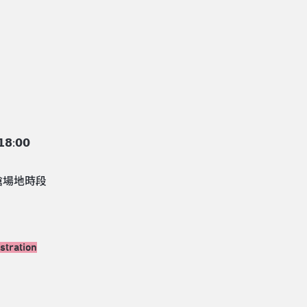
𝟴:𝟬𝟬
搶場地時段
stration