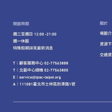
關於
開館時間
場館介
週二至週日 12:00 -21:00

週一休館

資源下
特殊假期詳見最新消息
交通資
T：顧客服務中心 02-77563888 

T：北藝中心總機 02-77563800 

E：service@tpac-taipei.org 

A：111081臺北市士林區劍潭路1號