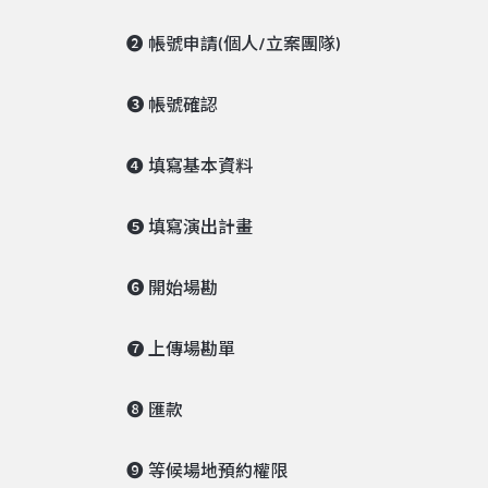
❷ 帳號申請(個人/立案團隊)
❸ 帳號確認
❹ 填寫基本資料
❺ 填寫演出計畫
❻ 開始場勘
❼ 上傳場勘單
❽ 匯款
❾ 等候場地預約權限