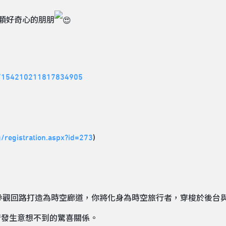
顆好奇心的朋朋
nt/154210211817834905
rg/registration.aspx?id=273
)
觀回路打造為時空廊道，你將化身為時空旅行者，穿梭於後台與
術發生意想不到的驚喜關係。