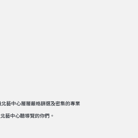
過北藝中心層層嚴格篩選及密集的專業
來北藝中心聽導覽的你們。