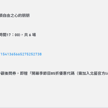
顆自由之心的朋朋
間17：00)，共 6 場
ent/1541365665275252738
寫參觀後問券，即贈「開幕季節目85折優惠代碼（需加入北藝官方li