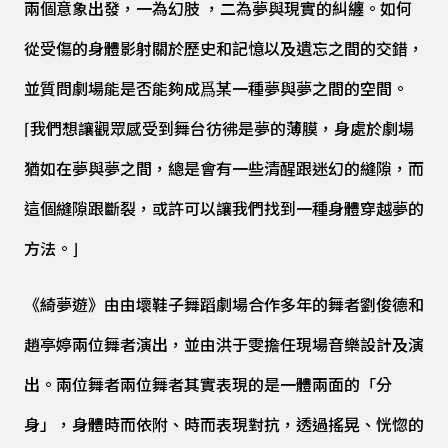
兩個意象出發，一為幻肢 ，二為夢與現實的糾纏。如何
從受傷的身體影射關於歷史和記憶以及遺忘之間的交錯，
並質問劇場能是否能夠成爲某一種夢與夢之間的空間。
⌈我們想讓觀眾感受到舞台彷彿是夢的薄膜，身處於劇場
猶如在夢與夢之間，總是會有一些清醒跟迷幻的縫隙，而
這個縫隙跟斷裂，或許可以讓我們找到一種身體穿越夢的
方法。⌋
《綺夢遊》由
由壞鞋子舞蹈劇場合作多年的舞者
劉俊德和
趙亭婷兩位舞者演出，並由洪于雯擔任現場音樂設計及演
出。兩位舞者
兩位舞者其實表現的是一體兩面的「分
身」，身體時而依附、時而表現對抗，透過搖晃、恍惚的