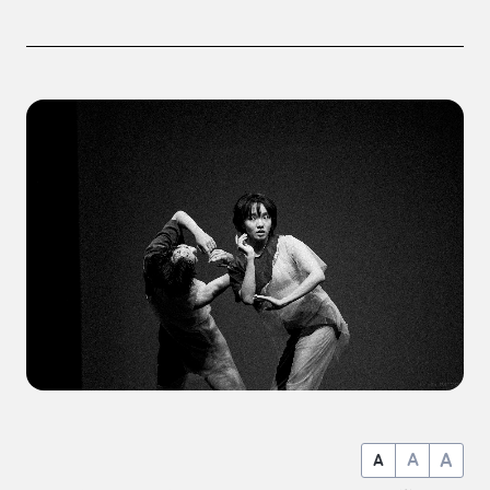
A
A
A