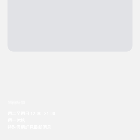
開館時間
週二至週日 12:00 -21:00

週一休館

特殊假期詳見最新消息