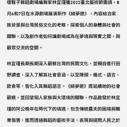
壞鞋子舞蹈劇場編舞家林宜瑾獲2022臺北藝術節邀請，8
月6和7日在水源劇場展演新作《綺夢遊》，內容結合家
族背景與台灣民俗文化的考察，探索個人的身體與社會的
關聯，以及創作者如何讓劇場成為在夢境與現實之間，與
觀眾交流的空間。
林宜瑾長期
長期深入觀察台灣的民間文化
，並親自進行田
野調查，深入了解其社會意涵，以至陣頭、儀式、語言、
飲食等，皆化入其舞蹈語言。《綺夢遊》既
延續她的社會
觀察，並回望個人家族與大環境的關聯，作品啟發於林宜
瑾的阿公晚年在時代下的境遇，包含傳統農夫的困境與職
業傷害，進而透過舞蹈的藝術手法，表現與提問人民之於