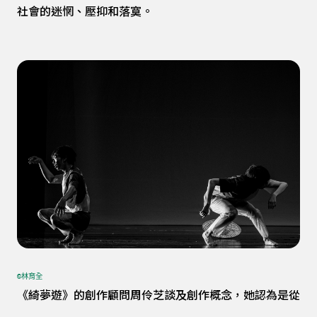
社會的迷惘、壓抑和落寞。
©林育全
《綺夢遊》的創作顧問周伶芝談及創作概念，她認為是從