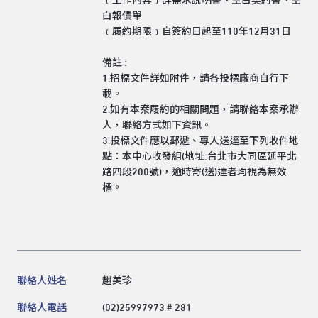
﹝工作內容﹞詳需求說明書、空白契約書、空
白報價單
﹝履約期限﹞自簽約日起至110年12月31日
備註 :
1.招標文件詳如附件，請各投標廠商自行下
載。
2.如有本案履約的相關問題，請聯絡本案承辦
人，聯絡方式如下資訊。
3.投標文件應以郵遞、專人送達至下列收件地
點：本中心收發組(地址:台北市大同區延平北
路四段200號)，逾時寄(送)達者均視為無效
標。
聯絡人姓名
趙美珍
聯絡人電話
(02)25997973 # 281