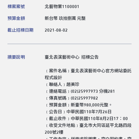
領標人電話
標案案號
北藝物業1100001
預算金額
新台幣 玖拾捌萬 元整
領標人電子信箱
截止招標日期
2021-08-02
摘要說明
臺北表演藝術中心 招標公告
送出
﹝案件名稱﹞臺北表演藝術中心官方網站委託
程式設計
﹝聯絡人﹞趙美珍
﹝連絡電話﹞(02)25997973 分機281
﹝傳真號碼﹞(02)25997982
﹝預算金額﹞新臺幣980,000元整。
﹝公告日﹞中華民國110年7月26日
﹝截止收件﹞中華民國110年8月2日17：00
﹝收受文件地點﹞臺北市大同區延平北路四段
200號2樓