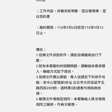
200號
﹝工作內容﹞詳需求說明書、空白報價單、空
白契約書
﹝履約期限﹞110年9月6日起至110年9月12
日止。
備註：
1.招標文件詳如附件，請各投標廠商自行下
載。
2.如有本案履約的相關問題，請聯絡本案承辦
人，聯絡方式如下資訊。
3.投標文件應以郵遞、專人送達至下列收件地
點：本中心管理部(地址:台北市大同區延平北
路四段200號)，逾時寄(送)達者均視為無效
標。
4.報價文件價格若相同，本案聯絡人將洽價格
相同之廠商，作再次報價。