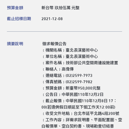
領標人電話
預算金額
新台幣 玖拾伍萬 元整
截止招標日期
2021-12-08
領標人電子信箱
摘要說明
徵求報價公告
﹝機關名稱﹞臺北表演藝術中心
﹝單位名稱﹞臺北表演藝術中心
送出
﹝案件名稱﹞技術部公共空間周邊設施建置
﹝聯絡人﹞高偉傳
﹝連絡電話﹞(02)2599-7973
﹝傳真號碼﹞(02)2599-7982
﹝預算金額﹞新臺幣950,000元整
﹝公告日﹞中華民國110年12月2日
﹝截止報價﹞中華民國110年12月8日 17：
00(若逢例假日順延至下個工作天12:00前)
﹝收受文件地點﹞台北市延平北路4段200號
﹝工作內容﹞詳需求說明書、平面配置圖、空
白報價單、空白契約書、現場勘查切結書