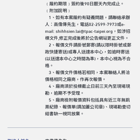
﹝履約期限﹞簽約後90日曆天內完成止。
﹝附加說明﹞
1、如有本案履約有疑義問題，請聯絡承辦
人：高偉傳先生，電話02-2599-7973或e-
mail:
shihhsien.lai@tpac-taipei.org
，如涉招
標文件,修正完成後將於公告網站更正文件。
2、報價文件請掛號郵寄(請以限時掛號或郵
政快捷寄送)或專人送達本中心，如逾時寄送
(以送達本中心之時間為準)，本中心視為不合
格。
3、報價文件價格若相同，本案聯絡人將洽
價格相同之廠商，作再次報價。
4、廠商須於投標截止日前三天內至現場現
勘，逾期不予受理。
5、廠商檢附報價資料包括具有近三年無跳
票紀錄、報價單(請加蓋公司章)、現場勘查切
結書缺一視同放棄。